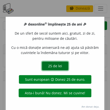
Donează
savings
®
®
🎉 dexonline
împlinește 25 de ani 🎉
caută
search
De un sfert de secol suntem aici, gratuit, zi de zi,
opțiuni
pentru milioane de căutări.
Cu o mică donație aniversară ne-ați ajuta să păstrăm
person
AlexandraBMA
cuvintele la îndemâna tuturor și pe viitor.
Numele și adresa de e-mail nu sînt vizibile.
Contribuții
Definiții trimise
20 (locul 145)
Lungime totală
3.937 caractere (locul 161)
Am donat deja.