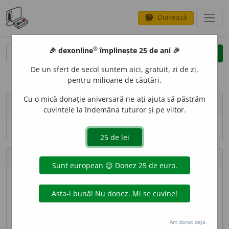
Donează
savings
®
®
🎉 dexonline
împlinește 25 de ani 🎉
caută
search
De un sfert de secol suntem aici, gratuit, zi de zi,
opțiuni
pentru milioane de căutări.
Cu o mică donație aniversară ne-ați ajuta să păstrăm
person
Gurău Cornelia Larisa
cuvintele la îndemâna tuturor și pe viitor.
Numele și adresa de e-mail nu sînt vizibile.
Contribuții
Definiții trimise
50 (locul 100)
Lungime totală
41.301 caractere (locul 77)
Am donat deja.