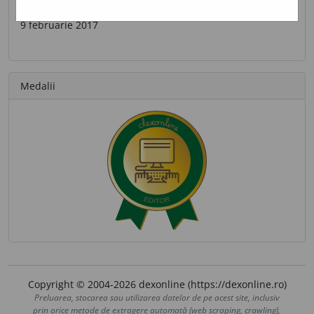
Ultima contribuție
9 februarie 2017
Medalii
Copyright © 2004-2026 dexonline (https://dexonline.ro)
Preluarea, stocarea sau utilizarea datelor de pe acest site, inclusiv
prin orice metode de extragere automată (web scraping, crawling),