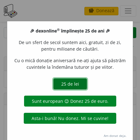
Donează
savings
®
®
🎉 dexonline
împlinește 25 de ani 🎉
caută
search
De un sfert de secol suntem aici, gratuit, zi de zi,
opțiuni
pentru milioane de căutări.
Cu o mică donație aniversară ne-ați ajuta să păstrăm
person
Anonim
editează profilul
cuvintele la îndemâna tuturor și pe viitor.
Numele și adresa de e-mail nu sînt vizibile.
Contribuții
Definiții trimise
410 (locul 34)
Lungime totală
123.940 caractere (locul 32)
Am donat deja.