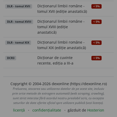
Dicționarul limbii române -
DLR - tomul XVII
< 5%
tomul XVII (ediție anastatică)
Dicționarul limbii române -
DLR - tomul XVIII
< 5%
tomul XVIII (ediție
anastatică)
Dicționarul limbii române -
DLR - tomul XIX
< 5%
tomul XIX (ediție anastatică)
Dicționar de cuvinte
DCR3
< 5%
recente, ediția a III-a
Copyright © 2004-2026 dexonline (https://dexonline.ro)
Preluarea, stocarea sau utilizarea datelor de pe acest site, inclusiv
prin orice metode de extragere automată (web scraping, crawling),
sunt strict interzise fără acordul nostru prealabil scris, cu excepția
seturilor de date oferite oficial spre utilizare publică (vezi licența).
licență
confidențialitate
găzduit de
Hosterion