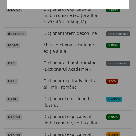
Dicționarul explicativ al
DEX '09
> 95%
limbii române (ediția a II-a
revăzută și adăugită)
Dicționar intern dexonline
dexonline
necunoscut
Micul dicționar academic,
MDA2
> 95%
ediția a II-a
Dicționar al limbii române
DLR
necunoscut
(Dicționarul Academiei)
Dicționar explicativ ilustrat
DEXI
< 5%
al limbii române
Dicționarul enciclopedic
CADE
65-95%
ilustrat
Dicționarul explicativ al
DEX '98
> 95%
limbii române, ediția a II-a
Dicționarul explicativ al
DEX '96
5-35%