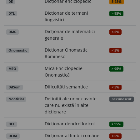
Dicționar enciclopedic
DE
5-35%
Dicționar de termeni
DTL
> 95%
lingvistici
Dicționar de matematici
DMG
< 5%
generale
Dicționar Onomastic
Onomastic
< 5%
Romînesc
Mică Enciclopedie
MEO
> 95%
Onomastică
Dificultăți semantice
DifSem
< 5%
Definiții ale unor cuvinte
Neoficial
necunoscut
care nu există în alte
dicționare
Dicționar dendrofloricol
DFL
> 95%
Dicționar al limbii române
DLRA
< 5%