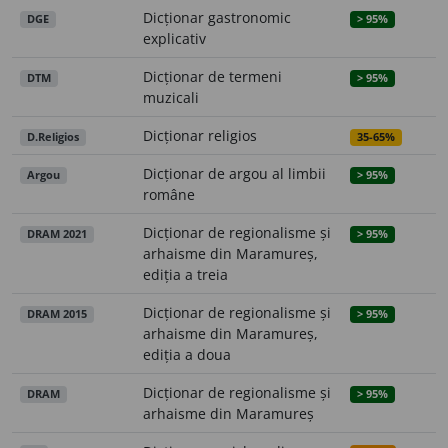
Dicționar gastronomic
DGE
> 95%
explicativ
Dicționar de termeni
DTM
> 95%
muzicali
Dicționar religios
D.Religios
35-65%
Dicționar de argou al limbii
Argou
> 95%
române
Dicționar de regionalisme și
DRAM 2021
> 95%
arhaisme din Maramureș,
ediția a treia
Dicționar de regionalisme și
DRAM 2015
> 95%
arhaisme din Maramureș,
ediția a doua
Dicționar de regionalisme și
DRAM
> 95%
arhaisme din Maramureș