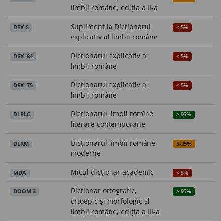
limbii române, ediția a II-a
Supliment la Dicționarul
DEX-S
< 5%
explicativ al limbii române
Dicționarul explicativ al
DEX '84
< 5%
limbii române
Dicționarul explicativ al
DEX '75
< 5%
limbii române
Dicționarul limbii romîne
DLRLC
> 95%
literare contemporane
Dicționarul limbii române
DLRM
5-35%
moderne
Micul dicționar academic
MDA
< 5%
Dicționar ortografic,
DOOM 3
> 95%
ortoepic și morfologic al
limbii române, ediția a III-a