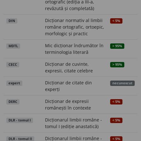
ortografic (ediția a III-a,
revăzută și completată)
Dicționar normativ al limbii
DIN
< 5%
române ortografic, ortoepic,
morfologic și practic
Mic dicționar îndrumător în
MDTL
> 95%
terminologia literară
Dicționar de cuvinte,
CECC
> 95%
expresii, citate celebre
Dicționar de citate din
expert
necunoscut
experți
Dicționar de expresii
DERC
< 5%
românești în contexte
Dicționarul limbii române -
DLR - tomul I
< 5%
tomul I (ediție anastatică)
Dicționarul limbii române -
DLR - tomul II
< 5%