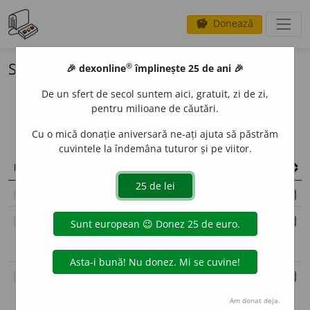
Donează
savings
®
Surse
®
🎉 dexonline
împlinește 25 de ani 🎉
De un sfert de secol suntem aici, gratuit, zi de zi,
Duceți cursorul deasupra unui
info
pentru milioane de căutări.
nume de dicționar pentru a vedea
mai multe detalii.
Cu o mică donație aniversară ne-ați ajuta să păstrăm
cuvintele la îndemâna tuturor și pe viitor.
Nume scurt
Nume
% utilizat
publicitate
publicitate
necunoscut
Dicționarul explicativ al
DEX '16
necunoscut
limbii române (ediția a II-a
revăzută și adăugită)
Dicționarul explicativ al
DEX '12
necunoscut
limbii române (ediția a II-a
Am donat deja.
revăzută și adăugită)