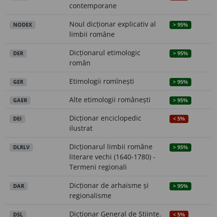
contemporane
Noul dicționar explicativ al
NODEX
> 95%
limbii române
Dicționarul etimologic
DER
> 95%
român
Etimologii romînești
GER
> 95%
Alte etimologii românești
GAER
> 95%
Dicționar enciclopedic
DEI
< 5%
ilustrat
Dicționarul limbii române
DLRLV
> 95%
literare vechi (1640-1780) -
Termeni regionali
Dicționar de arhaisme și
DAR
> 95%
regionalisme
Dicționar General de Științe.
DSL
< 5%