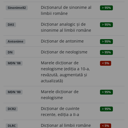
Dicționarul de sinonime al
Sinonime82
> 95%
limbii române
Dicționar analogic și de
DAS
> 95%
sinonime al limbii române
Dicționar de antonime
Antonime
> 95%
Dicționar de neologisme
DN
> 95%
Marele dicționar de
MDN '08
< 5%
neologisme (ediția a 10-a,
revăzută, augmentată și
actualizată)
Marele dicționar de
MDN '00
> 95%
neologisme
Dicționar de cuvinte
DCR2
> 95%
recente, ediția a II-a
Dicționar al limbii române
DLRC
< 5%