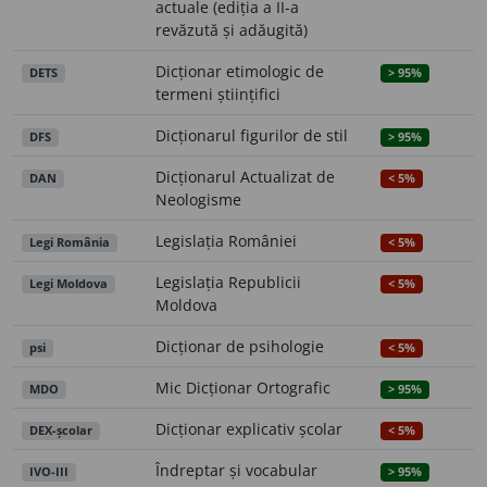
actuale (ediția a II-a
revăzută și adăugită)
Dicționar etimologic de
DETS
> 95%
termeni științifici
Dicționarul figurilor de stil
DFS
> 95%
Dicționarul Actualizat de
DAN
< 5%
Neologisme
Legislația României
Legi România
< 5%
Legislația Republicii
Legi Moldova
< 5%
Moldova
Dicționar de psihologie
psi
< 5%
Mic Dicționar Ortografic
MDO
> 95%
Dicționar explicativ școlar
DEX-școlar
< 5%
Îndreptar și vocabular
IVO-III
> 95%