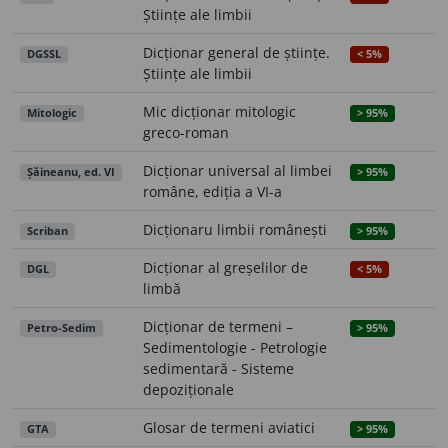
Științe ale limbii
Dicționar general de științe.
DGSSL
< 5%
Științe ale limbii
Mic dicționar mitologic
Mitologic
> 95%
greco-roman
Dicționar universal al limbei
Șăineanu, ed. VI
> 95%
române, ediția a VI-a
Dicționaru limbii românești
Scriban
> 95%
Dicționar al greșelilor de
DGL
< 5%
limbă
Dicționar de termeni –
Petro-Sedim
> 95%
Sedimentologie - Petrologie
sedimentară - Sisteme
depoziționale
Glosar de termeni aviatici
GTA
> 95%