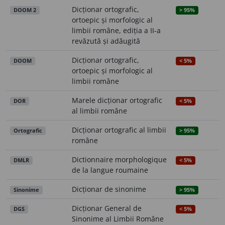
Dicționar ortografic,
DOOM 2
> 95%
ortoepic și morfologic al
limbii române, ediția a II-a
revăzută și adăugită
Dicționar ortografic,
DOOM
< 5%
ortoepic și morfologic al
limbii române
Marele dicționar ortografic
DOR
< 5%
al limbii române
Dicționar ortografic al limbii
Ortografic
> 95%
române
Dictionnaire morphologique
DMLR
< 5%
de la langue roumaine
Dicționar de sinonime
Sinonime
> 95%
Dicționar General de
DGS
< 5%
Sinonime al Limbii Române