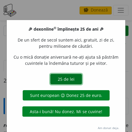
Donează
savings
®
®
🎉 dexonline
împlinește 25 de ani 🎉
caută
clear
search
De un sfert de secol suntem aici, gratuit, zi de zi,
opțiuni
pentru milioane de căutări.
Cu o mică donație aniversară ne-ați ajuta să păstrăm
cuvintele la îndemâna tuturor și pe viitor.
pronunție
(50)
volume_up
definiții (2)
declinări
2 definiții pentru
rom (nisip)
Explicative DEX
3
rom
sn
[
At:
VICIU, GL. /
Pl:
~uri
/
E:
nct
] (
Reg
) Nisip
fin
de
Am donat deja.