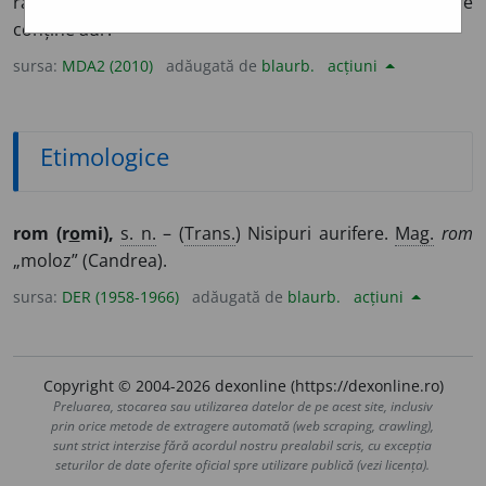
râu sau făină de piatră măcinată în șteampuri, care
conține aur.
sursa:
MDA2 (2010)
adăugată de
blaurb.
acțiuni
Etimologice
rom (r
o
mi),
s. n.
– (
Trans.
) Nisipuri aurifere.
Mag.
rom
„moloz” (Candrea).
sursa:
DER (1958-1966)
adăugată de
blaurb.
acțiuni
Copyright © 2004-2026 dexonline (https://dexonline.ro)
Preluarea, stocarea sau utilizarea datelor de pe acest site, inclusiv
prin orice metode de extragere automată (web scraping, crawling),
sunt strict interzise fără acordul nostru prealabil scris, cu excepția
seturilor de date oferite oficial spre utilizare publică (vezi licența).