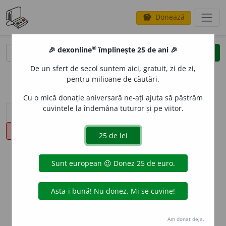
Donează
savings
®
®
🎉 dexonline
împlinește 25 de ani 🎉
caută
clear
search
De un sfert de secol suntem aici, gratuit, zi de zi,
opțiuni
pentru milioane de căutări.
Cu o mică donație aniversară ne-ați ajuta să păstrăm
cuvintele la îndemâna tuturor și pe viitor.
sinteza definițiilor (1)
definiții (4)
declinări
pronunție
(2)
volume_up
info
Aceste definiții sunt compilate de
echipa dexonline. Definițiile
originale se află pe fila
definiții
.
info
Puteți reordona filele pe pagina de
preferințe
.
Am donat deja.
ascunde