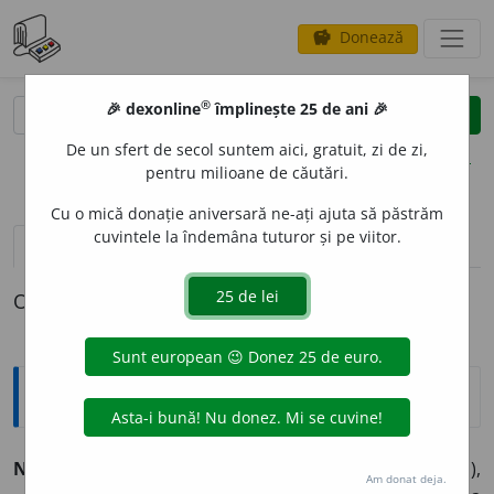
Donează
savings
®
®
🎉 dexonline
împlinește 25 de ani 🎉
caută
clear
search
De un sfert de secol suntem aici, gratuit, zi de zi,
opțiuni
pentru milioane de căutări.
Cu o mică donație aniversară ne-ați ajuta să păstrăm
cuvintele la îndemâna tuturor și pe viitor.
pronunție
(2)
volume_up
definiții (1)
conjugări
O definiție pentru
ninja
Tezaur
NINJ
A
vb.
I.
Intranz
. (Regional) A-i fi cuiva somn (Iași),
Am donat deja.