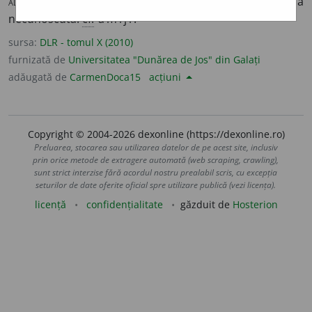
alr i
161/516. –
prez. ind.
:
ninjez
. – Etimologia
necunoscută.
cf.
amiji
.
sursa:
DLR - tomul X (2010)
furnizată de
Universitatea "Dunărea de Jos" din Galați
adăugată de
CarmenDoca15
acțiuni
Copyright © 2004-2026 dexonline (https://dexonline.ro)
Preluarea, stocarea sau utilizarea datelor de pe acest site, inclusiv
prin orice metode de extragere automată (web scraping, crawling),
sunt strict interzise fără acordul nostru prealabil scris, cu excepția
seturilor de date oferite oficial spre utilizare publică (vezi licența).
licență
confidențialitate
găzduit de
Hosterion