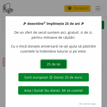
Donează
savings
®
®
🎉 dexonline
împlinește 25 de ani 🎉
caută
clear
search
De un sfert de secol suntem aici, gratuit, zi de zi,
opțiuni
pentru milioane de căutări.
Cu o mică donație aniversară ne-ați ajuta să păstrăm
cuvintele la îndemâna tuturor și pe viitor.
sinteza definițiilor (1)
definiții (1)
declinări
pronunție
(50)
volume_up
info
Aceste definiții sunt compilate de
echipa dexonline. Definițiile
originale se află pe fila
definiții
.
info
Puteți reordona filele pe pagina de
preferințe
.
Am donat deja.
ascunde