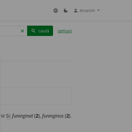
Anonim
language
dark_mode
person
caută
opțiuni
clear
search
nii
Si:
funinginat
(
2
),
funinginos
(
2
).