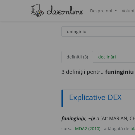
Despre noi
Volunt
®
definiții (3)
declinări
3 definiții pentru
funinginiu
Explicative DEX
funingin
i
u, ~
i
e
a
[
At:
MARIAN, CH
sursa:
MDA2 (2010)
adăugată de
bl