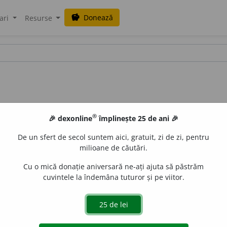
Donează
savings
ari
Resurse
®
🎉 dexonline
împlinește 25 de ani 🎉
De un sfert de secol suntem aici, gratuit, zi de zi, pentru
milioane de căutări.
Cu o mică donație aniversară ne-ați ajuta să păstrăm
cuvintele la îndemâna tuturor și pe viitor.
. 51 /
V:
fuli~
/
Pl:
~
i
i
/
E:
funingine
+
-iu
] De culoarea funingi
aurb.
acțiuni