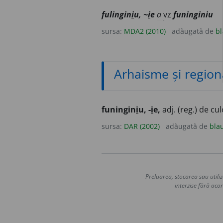
fulingin
i
u, ~
i
e
a
vz
funinginiu
sursa:
MDA2 (2010)
adăugată de
bl
Arhaisme și region
funingin
i
u, -
i
e,
adj. (reg.) de cu
sursa:
DAR (2002)
adăugată de
bla
Preluarea, stocarea sau utiliz
interzise fără acor