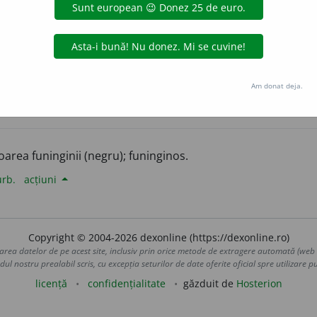
aurb.
acțiuni
Am donat deja.
alisme
loarea funinginii (negru); funinginos.
urb.
acțiuni
Copyright © 2004-2026 dexonline (https://dexonline.ro)
area datelor de pe acest site, inclusiv prin orice metode de extragere automată (web s
dul nostru prealabil scris, cu excepția seturilor de date oferite oficial spre utilizare pub
licență
confidențialitate
găzduit de
Hosterion