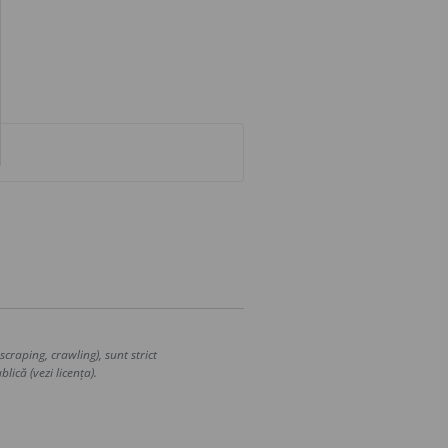
craping, crawling), sunt strict
lică (vezi licența).