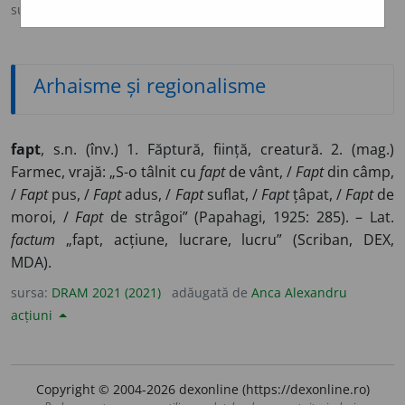
sursa:
CADE (1926-1931)
adăugată de
Onukka
acțiuni
Arhaisme și regionalisme
fapt
, s.n. (înv.) 1. Făptură, ființă, creatură. 2. (mag.)
Farmec, vrajă: „S-o tâlnit cu
fapt
de vânt, /
Fapt
din câmp,
/
Fapt
pus, /
Fapt
adus, /
Fapt
suflat, /
Fapt
țâpat, /
Fapt
de
moroi, /
Fapt
de strâgoi” (Papahagi, 1925: 285). – Lat.
factum
„fapt, acțiune, lucrare, lucru” (Scriban, DEX,
MDA).
sursa:
DRAM 2021 (2021)
adăugată de
Anca Alexandru
acțiuni
Copyright © 2004-2026 dexonline (https://dexonline.ro)