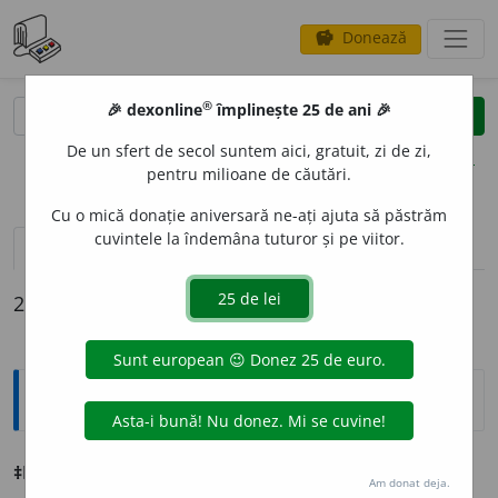
Donează
savings
®
®
🎉 dexonline
împlinește 25 de ani 🎉
caută
clear
search
De un sfert de secol suntem aici, gratuit, zi de zi,
opțiuni
pentru milioane de căutări.
Cu o mică donație aniversară ne-ați ajuta să păstrăm
cuvintele la îndemâna tuturor și pe viitor.
pronunție
(50)
volume_up
definiții (2)
declinări
2 definiții pentru
fapt
Explicative DEX
1
‡FAPT
adj.
p.
F
A
CE
Făcut.
Am donat deja.