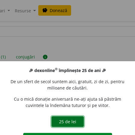
Donează
savings
ari
Resurse
 (1)
conjugări
info
®
🎉 dexonline
împlinește 25 de ani 🎉
iniții sunt compilate de echipa dexonline. Definițiile originale se af
De un sfert de secol suntem aici, gratuit, zi de zi, pentru
 Puteți reordona filele pe pagina de
preferințe
.
milioane de căutări.
Cu o mică donație aniversară ne-ați ajuta să păstrăm
cuvintele la îndemâna tuturor și pe viitor.
presii
exemple
surse
erb