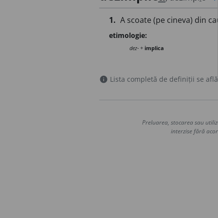
1.
A scoate (pe cineva) din ca
etimologie:
dez-
+
implica
Lista completă de definiții se află
info
Preluarea, stocarea sau utiliz
interzise fără acor