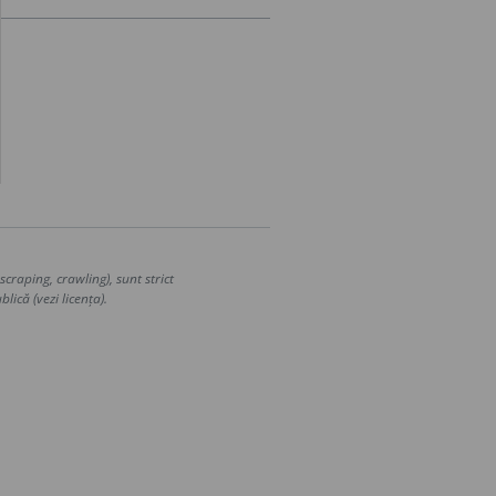
craping, crawling), sunt strict
lică (vezi licența).