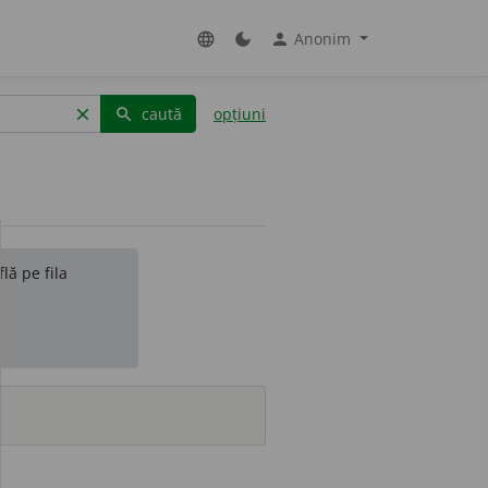
Anonim
language
dark_mode
person
caută
opțiuni
clear
search
lă pe fila