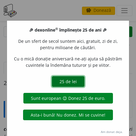
Donează
savings
®
®
🎉 dexonline
împlinește 25 de ani 🎉
caută
clear
search
De un sfert de secol suntem aici, gratuit, zi de zi,
opțiuni
pentru milioane de căutări.
Cu o mică donație aniversară ne-ați ajuta să păstrăm
cuvintele la îndemâna tuturor și pe viitor.
pronunție
(1)
volume_up
definiții (2)
declinări
2 definiții pentru
conclus
Explicative DEX
concl
u
s
sn
[
At:
ODOBESCU, S. I, 491 /
V:
(
înv
)
~
u
z
/
Pl:
~uri
Am donat deja.