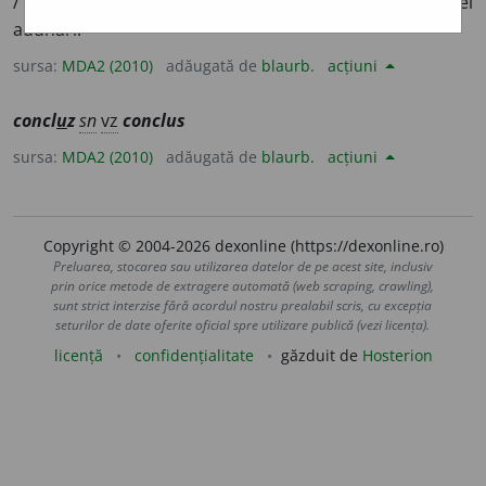
/
E:
lat
conclusum
] (
Trs
;
Jur
;
ltm
) Hotărâre a unei
adunări.
sursa:
MDA2 (2010)
adăugată de
blaurb.
acțiuni
concl
u
z
sn
vz
conclus
sursa:
MDA2 (2010)
adăugată de
blaurb.
acțiuni
Copyright © 2004-2026 dexonline (https://dexonline.ro)
Preluarea, stocarea sau utilizarea datelor de pe acest site, inclusiv
prin orice metode de extragere automată (web scraping, crawling),
sunt strict interzise fără acordul nostru prealabil scris, cu excepția
seturilor de date oferite oficial spre utilizare publică (vezi licența).
licență
confidențialitate
găzduit de
Hosterion