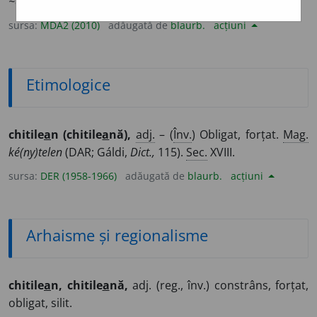
~e
/
E:
mg
kételen
] (
Îrg
) Silit.
sursa:
MDA2 (2010)
adăugată de
blaurb.
acțiuni
Etimologice
chitile
a
n (chitile
a
nă),
adj.
– (
Înv.
) Obligat, forțat.
Mag.
ké(ny)telen
(DAR; Gáldi,
Dict.,
115).
Sec.
XVIII.
sursa:
DER (1958-1966)
adăugată de
blaurb.
acțiuni
Arhaisme și regionalisme
chitile
a
n, chitile
a
nă,
adj. (reg., înv.) constrâns, forțat,
obligat, silit.