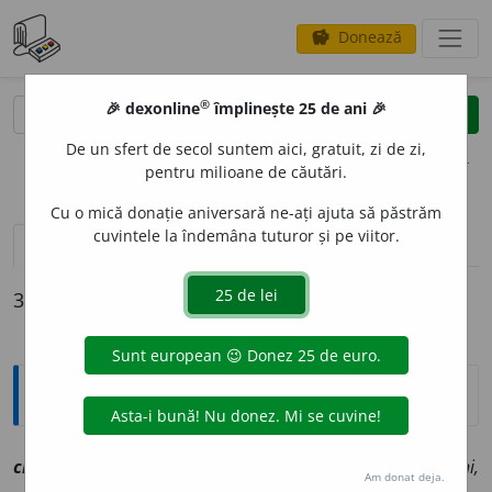
Donează
savings
®
®
🎉 dexonline
împlinește 25 de ani 🎉
caută
clear
search
De un sfert de secol suntem aici, gratuit, zi de zi,
opțiuni
pentru milioane de căutări.
Cu o mică donație aniversară ne-ați ajuta să păstrăm
cuvintele la îndemâna tuturor și pe viitor.
definiții (3)
declinări
3 definiții pentru
chitilean
Explicative DEX
chitile
a
n, ~ă
a
[
At:
(
a.
1749) IORGA, S. D. XII, 52 /
Pl:
~l
e
ni,
Am donat deja.