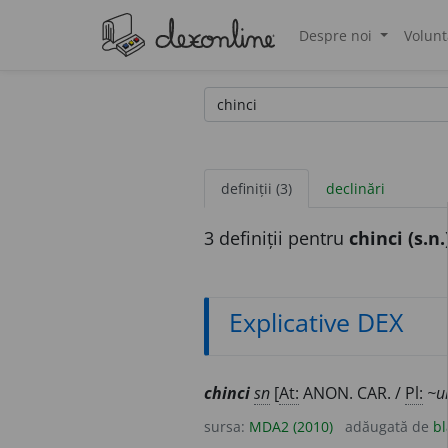
Despre noi
Volunt
®
definiții (3)
declinări
3 definiții pentru
chinci (s.n.
Explicative DEX
chinci
sn
[
At:
ANON. CAR. /
Pl:
~ur
sursa:
MDA2 (2010)
adăugată de
bl