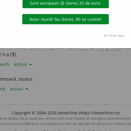
alisme
Am donat deja.
) Comoară, tezaur.
Kincs. Thesaurus.
AC
, 346.
Aur și argint și 
r
earecii arătăm pentru ei facere destul.
PP
, 62
;
cf.
C 1692
, 522
 n a (
1
).
aurb.
acțiuni
 comoară, tezaur.
urb.
acțiuni
Copyright © 2004-2026 dexonline (https://dexonline.ro)
area datelor de pe acest site, inclusiv prin orice metode de extragere automată (web s
dul nostru prealabil scris, cu excepția seturilor de date oferite oficial spre utilizare pub