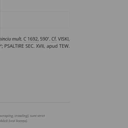
r
chinciu mult.
C 1692
, 590
.
Cf.
VISKI,
v
; PSALTIRE SEC. XVII, apud TEW.
craping, crawling), sunt strict
lică (vezi licența).