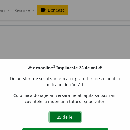
Donează
savings
ari
Resurse
®
🎉 dexonline
împlinește 25 de ani 🎉
)
De un sfert de secol suntem aici, gratuit, zi de zi, pentru
milioane de căutări.
Cu o mică donație aniversară ne-ați ajuta să păstrăm
cuvintele la îndemâna tuturor și pe viitor.
i
/
A:
nct
/
E:
mg
kincs
] (
Trs
;
mgm
) Comoară.
aurb.
acțiuni