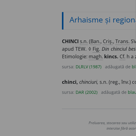
Arhaisme și region
CHINCI
s.n.
(
Ban.
,
Criș.
,
Trans.
SV
apud TEW. ◊
Fig.
Din chinciul bes
Etimologie:
magh.
kincs.
Cf.
h a z
sursa:
DLRLV (1987)
adăugată de
bl
chinci,
chinciuri,
s.n. (reg., înv.)
sursa:
DAR (2002)
adăugată de
bla
Preluarea, stocarea sau utiliz
interzise fără acor