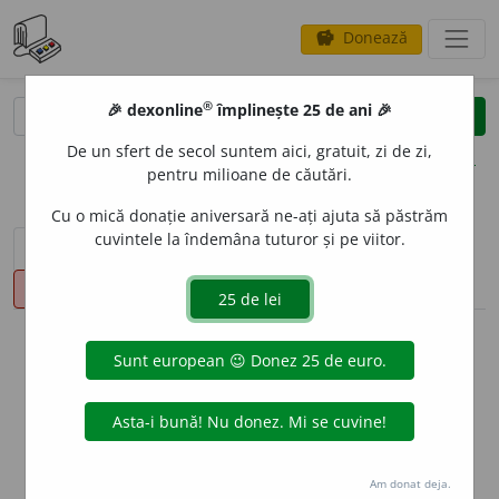
Donează
savings
®
®
🎉 dexonline
împlinește 25 de ani 🎉
caută
clear
search
De un sfert de secol suntem aici, gratuit, zi de zi,
opțiuni
pentru milioane de căutări.
Cu o mică donație aniversară ne-ați ajuta să păstrăm
cuvintele la îndemâna tuturor și pe viitor.
sinteza definițiilor (1)
definiții (1)
declinări
pronunție
(33)
volume_up
info
Aceste definiții sunt compilate de
echipa dexonline. Definițiile
originale se află pe fila
definiții
.
info
Puteți reordona filele pe pagina de
preferințe
.
Am donat deja.
ascunde