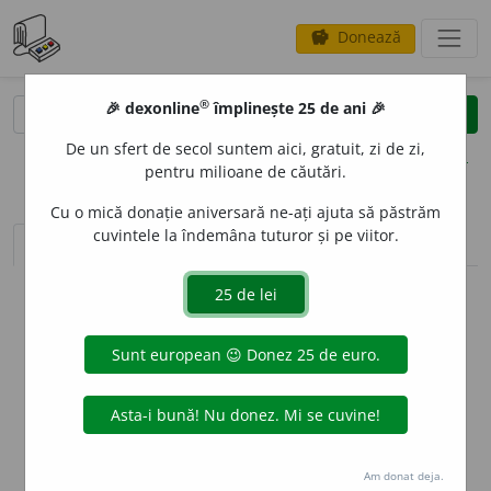
Donează
savings
®
®
🎉 dexonline
împlinește 25 de ani 🎉
caută
clear
search
De un sfert de secol suntem aici, gratuit, zi de zi,
opțiuni
pentru milioane de căutări.
Cu o mică donație aniversară ne-ați ajuta să păstrăm
cuvintele la îndemâna tuturor și pe viitor.
sinteza definițiilor (1)
definiții (2)
declinări
info
Aceste definiții sunt compilate de
echipa dexonline. Definițiile
originale se află pe fila
definiții
.
info
Puteți reordona filele pe pagina de
preferințe
.
ascunde
Am donat deja.