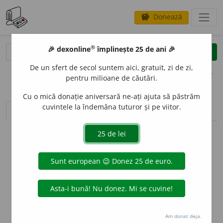
Donează
savings
®
®
🎉 dexonline
împlinește 25 de ani 🎉
caută
clear
search
De un sfert de secol suntem aici, gratuit, zi de zi,
opțiuni
pentru milioane de căutări.
Cu o mică donație aniversară ne-ați ajuta să păstrăm
cuvintele la îndemâna tuturor și pe viitor.
sinteza definițiilor (1)
definiții (1)
declinări
info
Aceste definiții sunt compilate de
echipa dexonline. Definițiile
originale se află pe fila
definiții
.
info
Puteți reordona filele pe pagina de
preferințe
.
ascunde
Am donat deja.