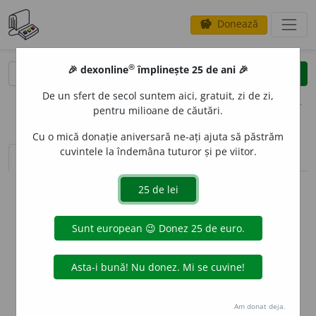
Donează
savings
®
®
🎉 dexonline
împlinește 25 de ani 🎉
caută
clear
search
De un sfert de secol suntem aici, gratuit, zi de zi,
opțiuni
pentru milioane de căutări.
Cu o mică donație aniversară ne-ați ajuta să păstrăm
cuvintele la îndemâna tuturor și pe viitor.
sinteza definițiilor (1)
definiții (1)
conjugări
info
Aceste definiții sunt compilate de
echipa dexonline. Definițiile
originale se află pe fila
definiții
.
info
Puteți reordona filele pe pagina de
preferințe
.
ascunde
Am donat deja.