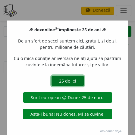
Donează
savings
®
®
🎉 dexonline
împlinește 25 de ani 🎉
caută
clear
search
De un sfert de secol suntem aici, gratuit, zi de zi,
opțiuni
pentru milioane de căutări.
Cu o mică donație aniversară ne-ați ajuta să păstrăm
cuvintele la îndemâna tuturor și pe viitor.
sinteza definițiilor (1)
definiții (1)
declinări
info
Aceste definiții sunt compilate de
echipa dexonline. Definițiile
originale se află pe fila
definiții
.
info
Puteți reordona filele pe pagina de
preferințe
.
ascunde
Am donat deja.