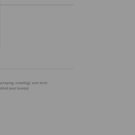
craping, crawling), sunt strict
lică (vezi licența).