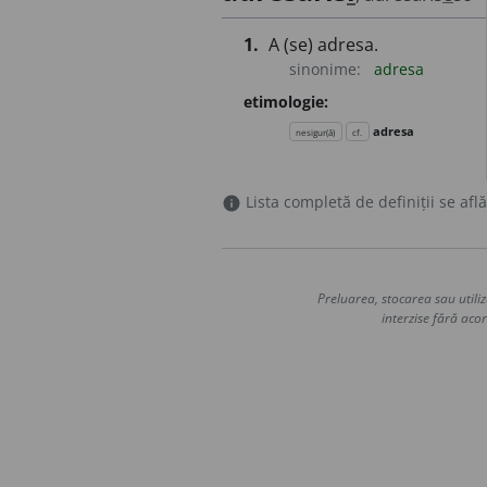
1.
A (se) adresa.
sinonime:
adresa
etimologie:
adresa
nesigur(ă)
cf.
Lista completă de definiții se află
info
Preluarea, stocarea sau utiliz
interzise fără acor