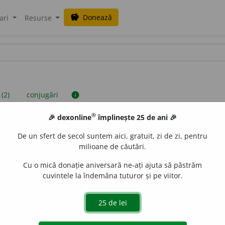
Donează
savings
ari
Resurse
 (2)
conjugări
info
®
🎉 dexonline
împlinește 25 de ani 🎉
iniții sunt compilate de echipa dexonline. Definițiile originale se af
De un sfert de secol suntem aici, gratuit, zi de zi, pentru
 Puteți reordona filele pe pagina de
preferințe
.
milioane de căutări.
Cu o mică donație aniversară ne-ați ajuta să păstrăm
cuvintele la îndemâna tuturor și pe viitor.
presii
exemple
surse
verb