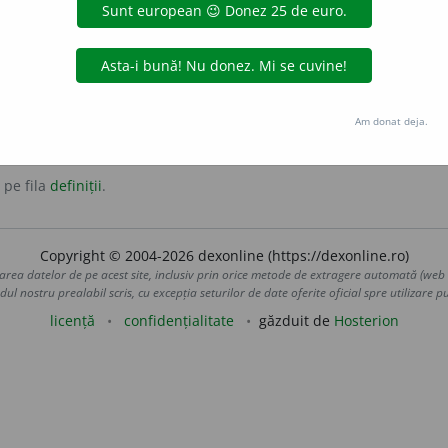
Am donat deja.
 pe fila
definiții
.
Copyright © 2004-2026 dexonline (https://dexonline.ro)
area datelor de pe acest site, inclusiv prin orice metode de extragere automată (web s
dul nostru prealabil scris, cu excepția seturilor de date oferite oficial spre utilizare pub
licență
confidențialitate
găzduit de
Hosterion