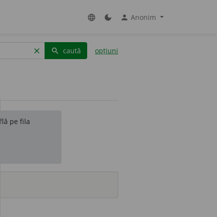
Anonim
language
dark_mode
person
caută
opțiuni
clear
search
lă pe fila