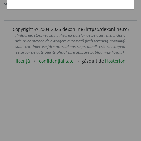
sursa:
Sinonime (2002)
adăugată de
siveco
acțiuni
Copyright © 2004-2026 dexonline (https://dexonline.ro)
Preluarea, stocarea sau utilizarea datelor de pe acest site, inclusiv
prin orice metode de extragere automată (web scraping, crawling),
sunt strict interzise fără acordul nostru prealabil scris, cu excepția
seturilor de date oferite oficial spre utilizare publică (vezi licența).
licență
confidențialitate
găzduit de
Hosterion