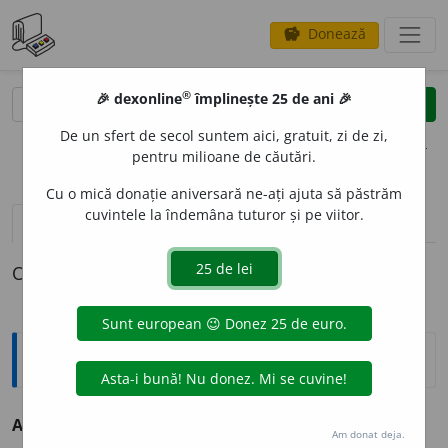
Donează
savings
®
®
🎉 dexonline
împlinește 25 de ani 🎉
caută
clear
search
De un sfert de secol suntem aici, gratuit, zi de zi,
opțiuni
pentru milioane de căutări.
Cu o mică donație aniversară ne-ați ajuta să păstrăm
cuvintele la îndemâna tuturor și pe viitor.
definiții (1)
declinări
O definiție pentru
adrenocorticotrop
Sinonime
ADRENOCORTICOTR
O
P
s.
(BIOL.)
acth.
Am donat deja.