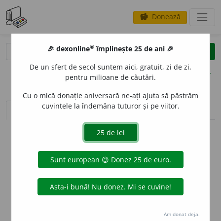
Donează
savings
®
®
🎉 dexonline
împlinește 25 de ani 🎉
caută
clear
search
De un sfert de secol suntem aici, gratuit, zi de zi,
opțiuni
pentru milioane de căutări.
Cu o mică donație aniversară ne-ați ajuta să păstrăm
cuvintele la îndemâna tuturor și pe viitor.
sinteza definițiilor (1)
definiții (1)
declinări
info
Aceste definiții sunt compilate de
echipa dexonline. Definițiile
originale se află pe fila
definiții
.
info
Puteți reordona filele pe pagina de
preferințe
.
ascunde
Am donat deja.