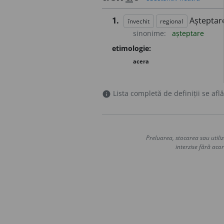
1.
Așteptar
învechit
regional
sinonime:
așteptare
etimologie:
acera
Lista completă de definiții se află
info
Preluarea, stocarea sau utiliz
interzise fără acor