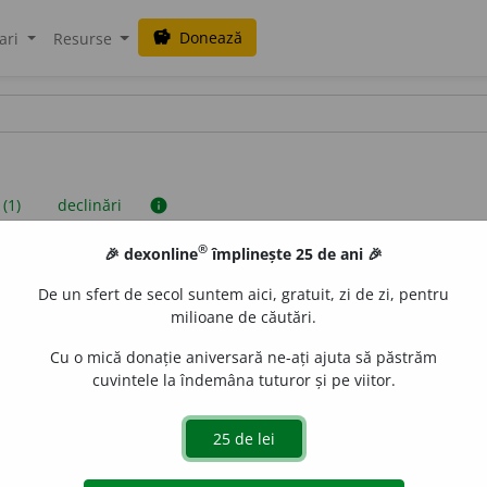
Donează
savings
ari
Resurse
 (1)
declinări
info
®
🎉 dexonline
împlinește 25 de ani 🎉
iniții sunt compilate de echipa dexonline. Definițiile originale se af
De un sfert de secol suntem aici, gratuit, zi de zi, pentru
 Puteți reordona filele pe pagina de
preferințe
.
milioane de căutări.
Cu o mică donație aniversară ne-ați ajuta să păstrăm
cuvintele la îndemâna tuturor și pe viitor.
presii
exemple
surse