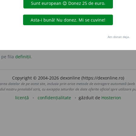
e.
Am donat deja.
 pe fila
definiții
.
Copyright © 2004-2026 dexonline (https://dexonline.ro)
area datelor de pe acest site, inclusiv prin orice metode de extragere automată (web s
dul nostru prealabil scris, cu excepția seturilor de date oferite oficial spre utilizare pub
licență
confidențialitate
găzduit de
Hosterion