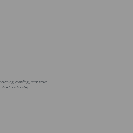
craping, crawling), sunt strict
lică (vezi licența).