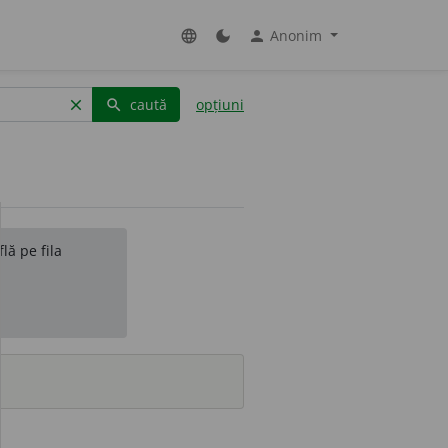
Anonim
language
dark_mode
person
caută
opțiuni
clear
search
lă pe fila