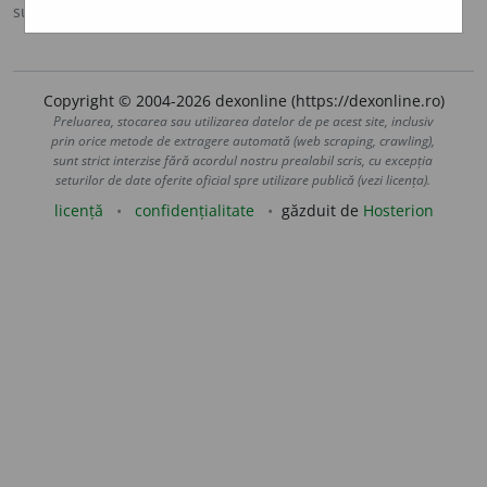
sursa:
DOR (2008)
adăugată de
raduborza
acțiuni
Copyright © 2004-2026 dexonline (https://dexonline.ro)
Preluarea, stocarea sau utilizarea datelor de pe acest site, inclusiv
prin orice metode de extragere automată (web scraping, crawling),
sunt strict interzise fără acordul nostru prealabil scris, cu excepția
seturilor de date oferite oficial spre utilizare publică (vezi licența).
licență
confidențialitate
găzduit de
Hosterion