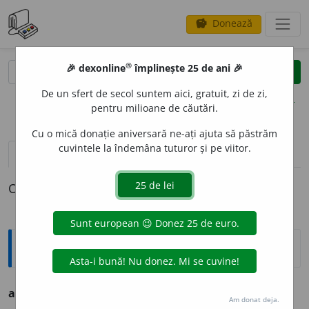
Donează
savings
®
®
🎉 dexonline
împlinește 25 de ani 🎉
caută
clear
search
De un sfert de secol suntem aici, gratuit, zi de zi,
opțiuni
pentru milioane de căutări.
Cu o mică donație aniversară ne-ați ajuta să păstrăm
cuvintele la îndemâna tuturor și pe viitor.
definiții (1)
declinări
O definiție pentru
abvelian
Ortografice DOOM
abveli
a
n
s. n.
Am donat deja.