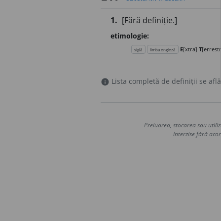
1.
[Fără definiție.]
etimologie:
E
[xtra]
T
[errest
siglă
limba engleză
Lista completă de definiții se află
info
Preluarea, stocarea sau utiliz
interzise fără acor