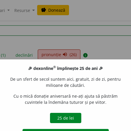
Donează
savings
ari
Resurse
pronunție
(26)
volume_up
 (1)
declinări
info
®
🎉 dexonline
împlinește 25 de ani 🎉
iniții sunt compilate de echipa dexonline. Definițiile originale se af
De un sfert de secol suntem aici, gratuit, zi de zi, pentru
 Puteți reordona filele pe pagina de
preferințe
.
milioane de căutări.
Cu o mică donație aniversară ne-ați ajuta să păstrăm
cuvintele la îndemâna tuturor și pe viitor.
presii
exemple
surse