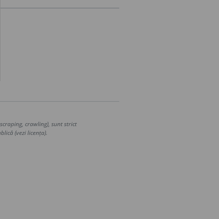
craping, crawling), sunt strict
lică (vezi licența).