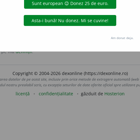
rial]
I
[ntelligence]
Am donat deja.
 pe fila
definiții
.
Copyright © 2004-2026 dexonline (https://dexonline.ro)
area datelor de pe acest site, inclusiv prin orice metode de extragere automată (web s
dul nostru prealabil scris, cu excepția seturilor de date oferite oficial spre utilizare pub
licență
confidențialitate
găzduit de
Hosterion