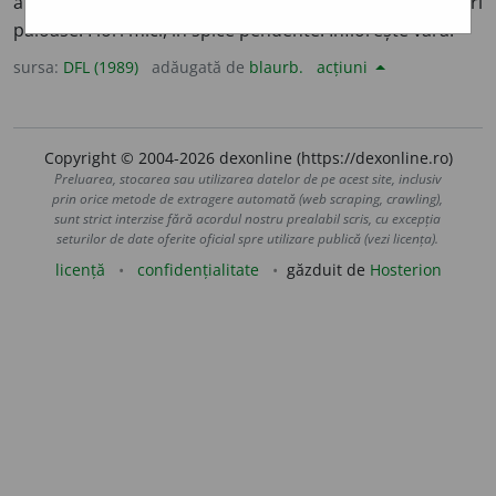
anuală, în formă de tufă, înaltă de 30 cm, cu ramuri
păioase. Flori mici, în spice pendente. Înflorește vara.
sursa:
DFL (1989)
adăugată de
blaurb.
acțiuni
Copyright © 2004-2026 dexonline (https://dexonline.ro)
Preluarea, stocarea sau utilizarea datelor de pe acest site, inclusiv
prin orice metode de extragere automată (web scraping, crawling),
sunt strict interzise fără acordul nostru prealabil scris, cu excepția
seturilor de date oferite oficial spre utilizare publică (vezi licența).
licență
confidențialitate
găzduit de
Hosterion