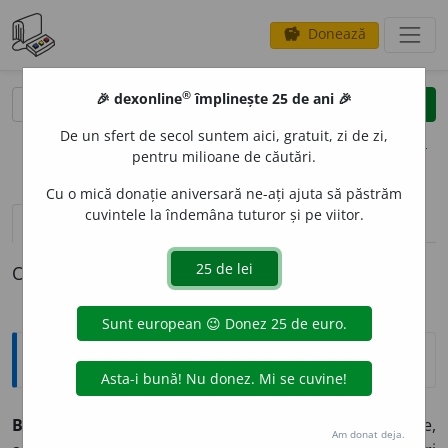
Donează
savings
®
®
🎉 dexonline
împlinește 25 de ani 🎉
caută
clear
search
De un sfert de secol suntem aici, gratuit, zi de zi,
opțiuni
pentru milioane de căutări.
Cu o mică donație aniversară ne-ați ajuta să păstrăm
cuvintele la îndemâna tuturor și pe viitor.
definiții (1)
declinări
O definiție pentru
Briza minor
Enciclopedice
Briza minor
L. (syn. B.
gracilis
hort.). Plantă erbacee,
Am donat deja.