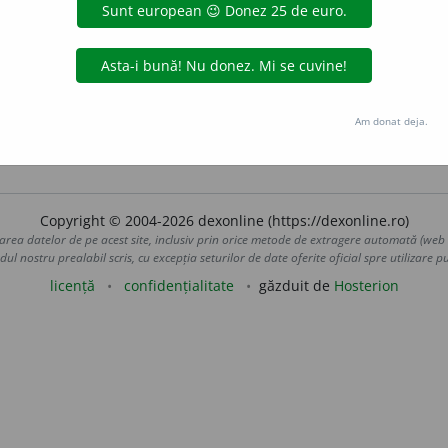
nja
autodirija
autoerija
autofuraja
autoproteja
avantaj
2
aja
(1 -jez)
demenaja
departaja
deranja
descuraja
de
ja
forja
furaja
gaja
îmbandaja
încuraja
îngrija
me
a
reamenaja
reangaja
rearanja
rebandaja
redija
ref
aja
șarja
teledirija
uvraja
vidanja
voiaja
voltija
Am donat deja.
Copyright © 2004-2026 dexonline (https://dexonline.ro)
area datelor de pe acest site, inclusiv prin orice metode de extragere automată (web s
dul nostru prealabil scris, cu excepția seturilor de date oferite oficial spre utilizare pub
licență
confidențialitate
găzduit de
Hosterion