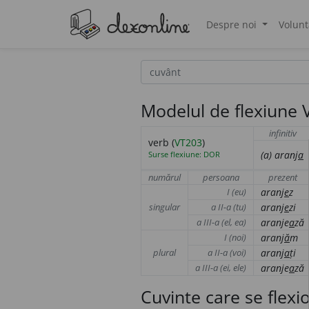
Despre noi
Volunt
®
Modelul de flexiune 
infinitiv
verb (
VT203
)
(a)
aranj
a
Surse flexiune: DOR
numărul
persoana
prezent
I (eu)
aranj
e
z
singular
a II-a (tu)
aranj
e
zi
a III-a (el, ea)
aranje
a
ză
I (noi)
aranj
ă
m
plural
a II-a (voi)
aranj
a
ți
a III-a (ei, ele)
aranje
a
ză
Cuvinte care se flex