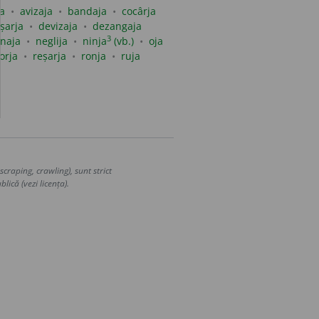
a
avizaja
bandaja
cocârja
șarja
devizaja
dezangaja
3
naja
neglija
ninja
(vb.)
oja
orja
reșarja
ronja
ruja
craping, crawling), sunt strict
lică (vezi licența).