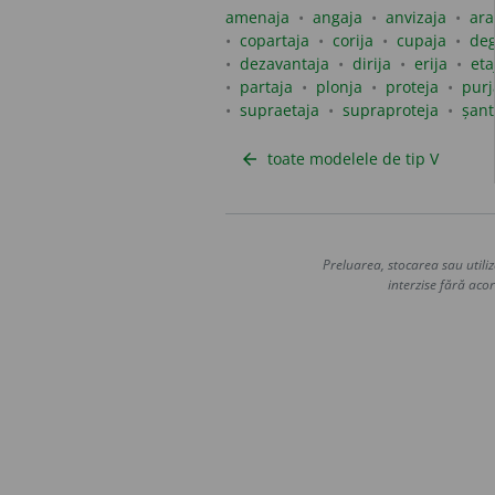
amenaja
angaja
anvizaja
ara
copartaja
corija
cupaja
deg
dezavantaja
dirija
erija
eta
partaja
plonja
proteja
purj
supraetaja
supraproteja
șant
toate modelele de tip V
arrow_back
Preluarea, stocarea sau utiliz
interzise fără acor