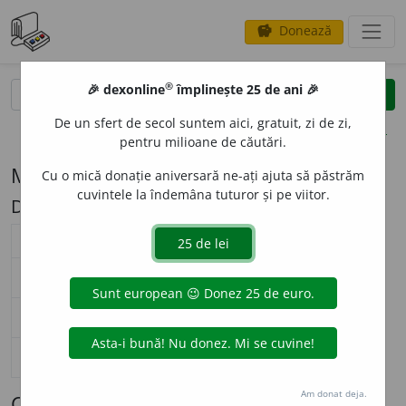
Donează
savings
®
®
🎉 dexonline
împlinește 25 de ani 🎉
caută
search
De un sfert de secol suntem aici, gratuit, zi de zi,
opțiuni
pentru milioane de căutări.
Modelul de flexiune M9 (arbust)
Cu o mică donație aniversară ne-ați ajuta să păstrăm
cuvintele la îndemâna tuturor și pe viitor.
Descriere: st/șt
substantiv masculin (
M9
)
nearticulat
articulat
Surse flexiune: DOR
singular
arb
u
st
arb
u
stul
nominativ-acuzativ
plural
arb
u
ști
arb
u
știi
singular
arb
u
st
arb
u
stului
genitiv-dativ
plural
arb
u
ști
arb
u
știlor
singular
—
vocativ
plural
—
Am donat deja.
Cuvinte care se flexionează conform