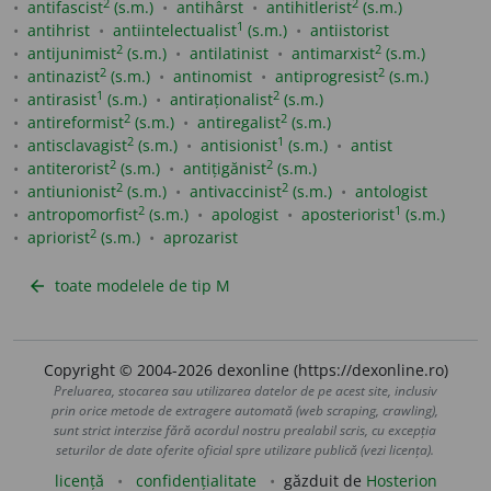
2
2
antifascist
(s.m.)
antihârst
antihitlerist
(s.m.)
1
antihrist
antiintelectualist
(s.m.)
antiistorist
2
2
antijunimist
(s.m.)
antilatinist
antimarxist
(s.m.)
2
2
antinazist
(s.m.)
antinomist
antiprogresist
(s.m.)
1
2
antirasist
(s.m.)
antiraționalist
(s.m.)
2
2
antireformist
(s.m.)
antiregalist
(s.m.)
2
1
antisclavagist
(s.m.)
antisionist
(s.m.)
antist
2
2
antiterorist
(s.m.)
antițigănist
(s.m.)
2
2
antiunionist
(s.m.)
antivaccinist
(s.m.)
antologist
2
1
antropomorfist
(s.m.)
apologist
aposteriorist
(s.m.)
2
apriorist
(s.m.)
aprozarist
toate modelele de tip M
arrow_back
Copyright © 2004-2026 dexonline (https://dexonline.ro)
Preluarea, stocarea sau utilizarea datelor de pe acest site, inclusiv
prin orice metode de extragere automată (web scraping, crawling),
sunt strict interzise fără acordul nostru prealabil scris, cu excepția
seturilor de date oferite oficial spre utilizare publică (vezi licența).
licență
confidențialitate
găzduit de
Hosterion