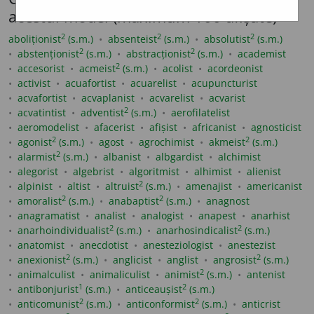
acestui model (maximum 100 afișate)
2
2
2
aboliționist
(s.m.)
absenteist
(s.m.)
absolutist
(s.m.)
2
2
abstenționist
(s.m.)
abstracționist
(s.m.)
academist
2
accesorist
acmeist
(s.m.)
acolist
acordeonist
activist
acuafortist
acuarelist
acupuncturist
acvafortist
acvaplanist
acvarelist
acvarist
2
acvatintist
adventist
(s.m.)
aerofilatelist
aeromodelist
afacerist
afișist
africanist
agnosticist
2
2
agonist
(s.m.)
agost
agrochimist
akmeist
(s.m.)
2
alarmist
(s.m.)
albanist
albgardist
alchimist
alegorist
algebrist
algoritmist
alhimist
alienist
2
alpinist
altist
altruist
(s.m.)
amenajist
americanist
2
2
amoralist
(s.m.)
anabaptist
(s.m.)
anagnost
anagramatist
analist
analogist
anapest
anarhist
2
2
anarhoindividualist
(s.m.)
anarhosindicalist
(s.m.)
anatomist
anecdotist
anesteziologist
anestezist
2
2
anexionist
(s.m.)
anglicist
anglist
angrosist
(s.m.)
2
animalculist
animaliculist
animist
(s.m.)
antenist
1
2
antibonjurist
(s.m.)
anticeaușist
(s.m.)
2
2
anticomunist
(s.m.)
anticonformist
(s.m.)
anticrist