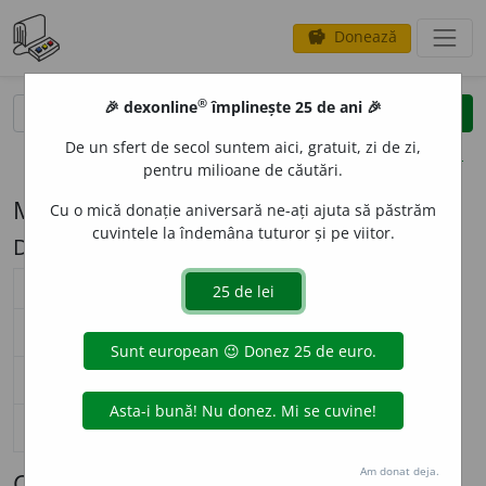
Donează
savings
®
®
🎉 dexonline
împlinește 25 de ani 🎉
caută
search
De un sfert de secol suntem aici, gratuit, zi de zi,
opțiuni
pentru milioane de căutări.
Modelul de flexiune M27 (umăr (s.m.))
Cu o mică donație aniversară ne-ați ajuta să păstrăm
cuvintele la îndemâna tuturor și pe viitor.
Descriere: ă/e
substantiv masculin (
M27
)
nearticulat
articulat
Surse flexiune: DOR
singular
u
măr
u
mărul
nominativ-acuzativ
plural
u
meri
u
merii
singular
u
măr
u
mărului
genitiv-dativ
plural
u
meri
u
merilor
singular
—
vocativ
plural
—
Am donat deja.
Cuvinte care se flexionează conform