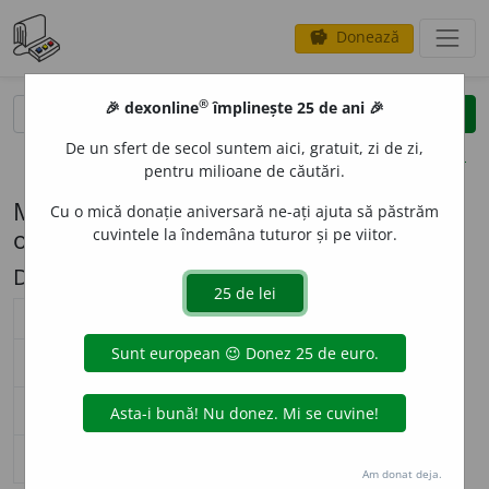
Donează
savings
®
®
🎉 dexonline
împlinește 25 de ani 🎉
caută
search
De un sfert de secol suntem aici, gratuit, zi de zi,
opțiuni
pentru milioane de căutări.
Modelul de flexiune M202-s (peso (pl. -
Cu o mică donație aniversară ne-ați ajuta să păstrăm
os))
cuvintele la îndemâna tuturor și pe viitor.
Descriere: pl. -s
substantiv masculin (
M202-s
)
nearticulat
articulat
Surse flexiune: DOOM 3
singular
p
e
so
p
e
soul
nominativ-acuzativ
plural
p
e
sos
—
singular
p
e
so
p
e
soului
genitiv-dativ
plural
p
e
sos
—
singular
—
vocativ
plural
—
Am donat deja.