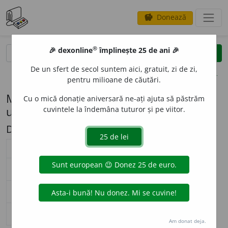
Donează
savings
®
®
🎉 dexonline
împlinește 25 de ani 🎉
caută
search
De un sfert de secol suntem aici, gratuit, zi de zi,
opțiuni
pentru milioane de căutări.
Modelul de flexiune F37 (pastramă (pl. -
Cu o mică donație aniversară ne-ați ajuta să păstrăm
uri))
cuvintele la îndemâna tuturor și pe viitor.
Descriere: a/ă + 'a/'ă
substantiv feminin (
F37
)
nearticulat
articulat
Surse flexiune: DOR
singular
pastr
a
mă
pastr
a
ma
nominativ-acuzativ
plural
păstr
ă
muri
păstr
ă
murile
singular
pastr
a
me
pastr
a
mei
genitiv-dativ
plural
păstr
ă
muri
păstr
ă
murilor
singular
—
vocativ
plural
—
Am donat deja.