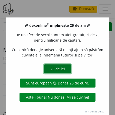
Donează
savings
®
®
🎉 dexonline
împlinește 25 de ani 🎉
caută
search
De un sfert de secol suntem aici, gratuit, zi de zi,
opțiuni
pentru milioane de căutări.
Modelul de flexiune F126 (carne)
Cu o mică donație aniversară ne-ați ajuta să păstrăm
cuvintele la îndemâna tuturor și pe viitor.
Descriere: 'a/'ă
substantiv feminin (
F126
)
nearticulat
articulat
Surse flexiune: DOR
singular
c
a
rne
c
a
rnea
nominativ-acuzativ
plural
c
ă
rnuri
c
ă
rnurile
singular
c
ă
rni
c
ă
rnii
genitiv-dativ
plural
c
ă
rnuri
c
ă
rnurilor
singular
—
vocativ
plural
—
Am donat deja.
Cuvinte care se flexionează conform