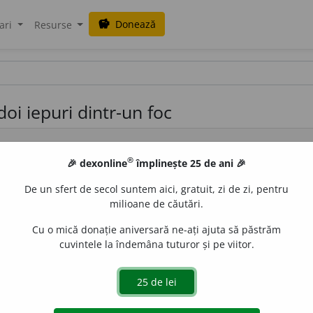
Donează
savings
ari
Resurse
oi iepuri dintr-un foc
®
🎉 dexonline
împlinește 25 de ani 🎉
De un sfert de secol suntem aici, gratuit, zi de zi, pentru
milioane de căutări.
n foc
expr.
a atinge două obiective, a realiza două lucruri din
Cu o mică donație aniversară ne-ați ajuta să păstrăm
cuvintele la îndemâna tuturor și pe viitor.
e
blaurb.
acțiuni
expresii