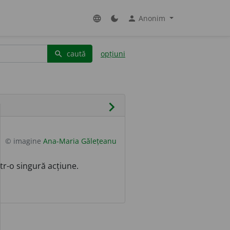
Anonim
language
dark_mode
person
caută
opțiuni
search
chevron_right
© imagine
Ana-Maria Gălețeanu
tr-o singură acțiune.