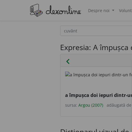
Despre noi
Volunt
®
Expresia: A împușca d
chevron_left
a împușca doi iepuri dintr-u
sursa:
Argou (2007)
adăugată d
Dicționarul vizual de 