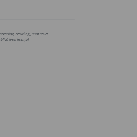
craping, crawling), sunt strict
lică (vezi licența).