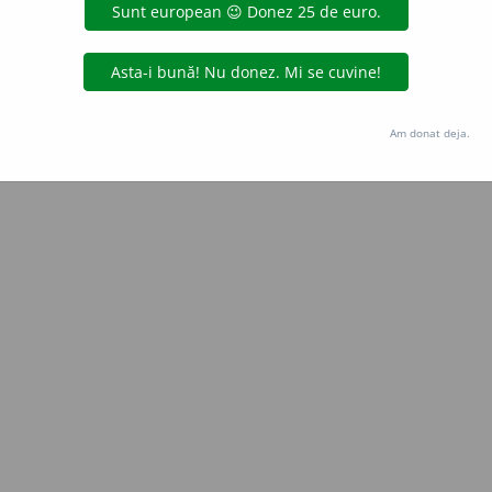
Copyright © 2004-2026 dexonline (https://dexonline.ro)
area datelor de pe acest site, inclusiv prin orice metode de extragere automată (web s
Am donat deja.
dul nostru prealabil scris, cu excepția seturilor de date oferite oficial spre utilizare pub
licență
confidențialitate
găzduit de
Hosterion