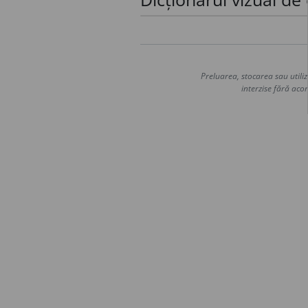
Preluarea, stocarea sau utiliz
interzise fără acor