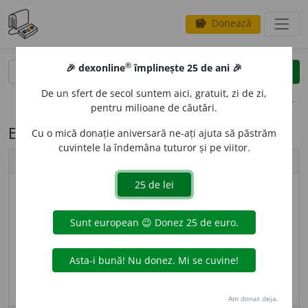
Donează
savings
®
®
🎉 dexonline
împlinește 25 de ani 🎉
caută
search
De un sfert de secol suntem aici, gratuit, zi de zi,
opțiuni
pentru milioane de căutări.
Expresia: A drege busuiocul
Cu o mică donație aniversară ne-ați ajuta să păstrăm
cuvintele la îndemâna tuturor și pe viitor.
chevron_left
chevron_right
imagine ©
Radu Borza
a drege busuiocul
expr.
a repara o gafă; a salva
aparențele.
sursa:
Argou (2007)
adăugată de
blaurb.
acțiuni
Am donat deja.