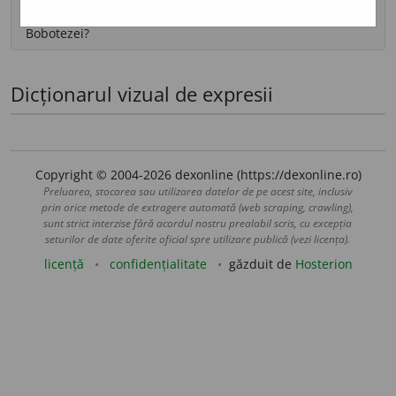
Cheia alegerii:
S-o fi folosit mult busuioc în Ajunul
Bobotezei?
Dicționarul vizual de expresii
Copyright © 2004-2026 dexonline (https://dexonline.ro)
Preluarea, stocarea sau utilizarea datelor de pe acest site, inclusiv
prin orice metode de extragere automată (web scraping, crawling),
sunt strict interzise fără acordul nostru prealabil scris, cu excepția
seturilor de date oferite oficial spre utilizare publică (vezi licența).
licență
confidențialitate
găzduit de
Hosterion