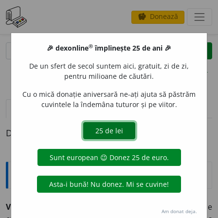
Donează
savings
®
®
🎉 dexonline
împlinește 25 de ani 🎉
caută
clear
search
De un sfert de secol suntem aici, gratuit, zi de zi,
opțiuni
pentru milioane de căutări.
Cu o mică donație aniversară ne-ați ajuta să păstrăm
cuvintele la îndemâna tuturor și pe viitor.
definiții (1)
Definiția cu ID-ul 1331559:
Expresii și citate
Vade mecum
(lat. „Merge cu mine”) – Ghid, sau cărțulie
Am donat deja.