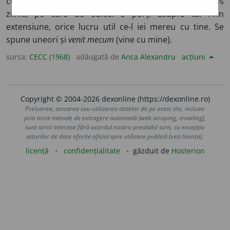
cu informații strict necesare, sau altă broșură de folos
zilnic, pe care de obicei o porți asupra ta. Prin
extensiune, orice lucru util ce-l iei mereu cu tine. Se
spune uneori și
venit mecum
(vine cu mine).
sursa:
CECC (1968)
adăugată de
Anca Alexandru
acțiuni
Copyright © 2004-2026 dexonline (https://dexonline.ro)
Preluarea, stocarea sau utilizarea datelor de pe acest site, inclusiv
prin orice metode de extragere automată (web scraping, crawling),
sunt strict interzise fără acordul nostru prealabil scris, cu excepția
seturilor de date oferite oficial spre utilizare publică (vezi licența).
licență
confidențialitate
găzduit de
Hosterion