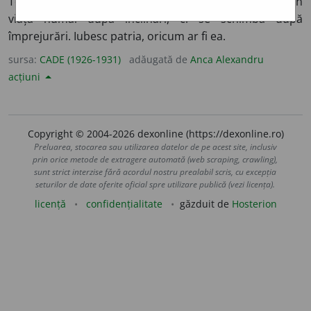
Termen întrebuințat pentru cei cari nu se conduc în
viață numai după înclinări, ci se schimbă după
împrejurări. Iubesc patria, oricum ar fi ea.
sursa:
CADE (1926-1931)
adăugată de
Anca Alexandru
acțiuni
Copyright © 2004-2026 dexonline (https://dexonline.ro)
Preluarea, stocarea sau utilizarea datelor de pe acest site, inclusiv
prin orice metode de extragere automată (web scraping, crawling),
sunt strict interzise fără acordul nostru prealabil scris, cu excepția
seturilor de date oferite oficial spre utilizare publică (vezi licența).
licență
confidențialitate
găzduit de
Hosterion