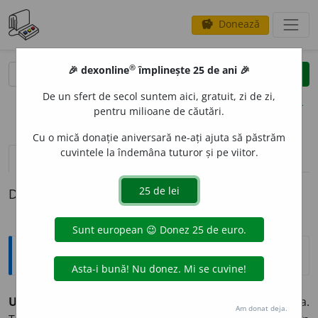
Donează
savings
®
®
🎉 dexonline
împlinește 25 de ani 🎉
caută
clear
search
De un sfert de secol suntem aici, gratuit, zi de zi,
opțiuni
pentru milioane de căutări.
Cu o mică donație aniversară ne-ați ajuta să păstrăm
cuvintele la îndemâna tuturor și pe viitor.
definiții (1)
Definiția cu ID-ul 1343165:
Explicative DEX
UBI BENE, IBI PATRIA
(
lat.
) = Unde-i bine, acolo e patria.
Am donat deja.