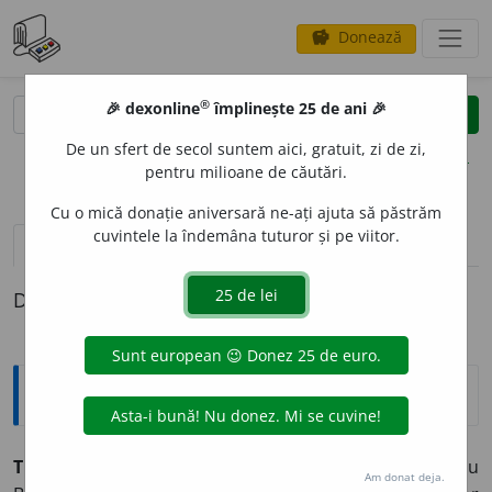
Donează
savings
®
®
🎉 dexonline
împlinește 25 de ani 🎉
caută
clear
search
De un sfert de secol suntem aici, gratuit, zi de zi,
opțiuni
pentru milioane de căutări.
Cu o mică donație aniversară ne-ați ajuta să păstrăm
cuvintele la îndemâna tuturor și pe viitor.
definiții (1)
Definiția cu ID-ul 1331522:
Expresii și citate
Tu quoque, fili mi Brutus?
(lat. „Și tu, fiul meu
Am donat deja.