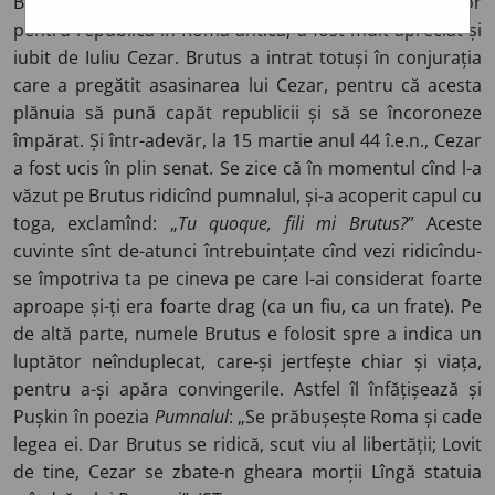
Brutus?”) – Marcus Iunius Brutus, un aprig luptător
pentru republică în Roma antică, a fost mult apreciat și
iubit de Iuliu Cezar. Brutus a intrat totuși în conjurația
care a pregătit asasinarea lui Cezar, pentru că acesta
plănuia să pună capăt republicii și să se încoroneze
împărat. Și într-adevăr, la 15 martie anul 44 î.e.n., Cezar
a fost ucis în plin senat. Se zice că în momentul cînd l-a
văzut pe Brutus ridicînd pumnalul, și-a acoperit capul cu
toga, exclamînd: „
Tu quoque, fili mi Brutus?
” Aceste
cuvinte sînt de-atunci întrebuințate cînd vezi ridicîndu-
se împotriva ta pe cineva pe care l-ai considerat foarte
aproape și-ți era foarte drag (ca un fiu, ca un frate). Pe
de altă parte, numele Brutus e folosit spre a indica un
luptător neînduplecat, care-și jertfește chiar și viața,
pentru a-și apăra convingerile. Astfel îl înfățișează și
Pușkin în poezia
Pumnalul
: „Se prăbușește Roma și cade
legea ei. Dar Brutus se ridică, scut viu al libertății; Lovit
de tine, Cezar se zbate-n gheara morții Lîngă statuia