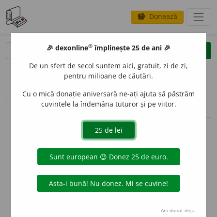
Donează
savings
®
®
🎉 dexonline
împlinește 25 de ani 🎉
caută
clear
search
De un sfert de secol suntem aici, gratuit, zi de zi,
opțiuni
pentru milioane de căutări.
Cu o mică donație aniversară ne-ați ajuta să păstrăm
cuvintele la îndemâna tuturor și pe viitor.
sinteza definițiilor (1)
definiții (1)
declinări
info
Aceste definiții sunt compilate de
echipa dexonline. Definițiile
originale se află pe fila
definiții
.
info
Puteți reordona filele pe pagina de
preferințe
.
ascunde
Am donat deja.