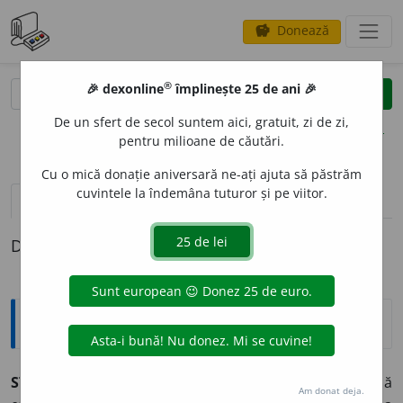
Donează
savings
®
®
🎉 dexonline
împlinește 25 de ani 🎉
caută
clear
search
De un sfert de secol suntem aici, gratuit, zi de zi,
opțiuni
pentru milioane de căutări.
Cu o mică donație aniversară ne-ați ajuta să păstrăm
cuvintele la îndemâna tuturor și pe viitor.
definiții (1)
Definiția cu ID-ul 531932:
Jargon
STRES DE ZBOR/AERONAUTIC,
solicitare neuropshică
Am donat deja.