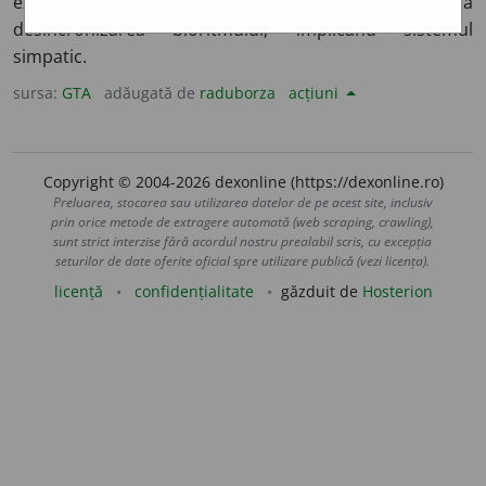
exercitată de activitatea de zbor, care duce la
desincronizarea bioritmului, implicând sistemul
simpatic.
sursa:
GTA
adăugată de
raduborza
acțiuni
Copyright © 2004-2026 dexonline (https://dexonline.ro)
Preluarea, stocarea sau utilizarea datelor de pe acest site, inclusiv
prin orice metode de extragere automată (web scraping, crawling),
sunt strict interzise fără acordul nostru prealabil scris, cu excepția
seturilor de date oferite oficial spre utilizare publică (vezi licența).
licență
confidențialitate
găzduit de
Hosterion