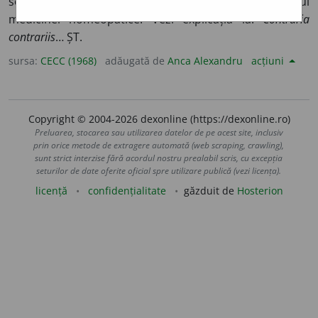
se vindecă prin lucruri asemănătoare”) – Principiul
medicinei homeopatice. Vezi explicația la:
Contraria
contrariis
… ȘT.
sursa:
CECC (1968)
adăugată de
Anca Alexandru
acțiuni
Copyright © 2004-2026 dexonline (https://dexonline.ro)
Preluarea, stocarea sau utilizarea datelor de pe acest site, inclusiv
prin orice metode de extragere automată (web scraping, crawling),
sunt strict interzise fără acordul nostru prealabil scris, cu excepția
seturilor de date oferite oficial spre utilizare publică (vezi licența).
licență
confidențialitate
găzduit de
Hosterion