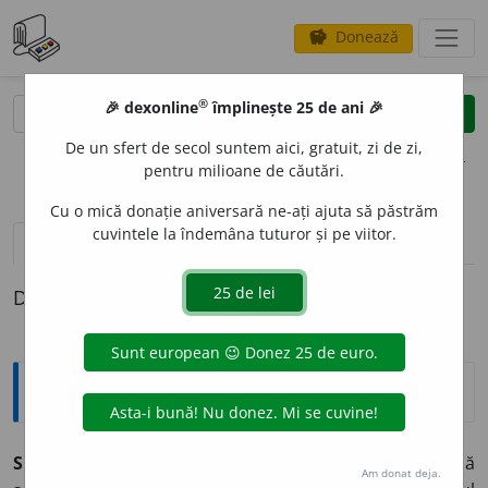
Donează
savings
®
®
🎉 dexonline
împlinește 25 de ani 🎉
caută
clear
search
De un sfert de secol suntem aici, gratuit, zi de zi,
opțiuni
pentru milioane de căutări.
Cu o mică donație aniversară ne-ați ajuta să păstrăm
cuvintele la îndemâna tuturor și pe viitor.
definiții (1)
Definiția cu ID-ul 1331421:
Expresii și citate
Similia similibus curantur
(lat. „Cele care se aseamănă
Am donat deja.