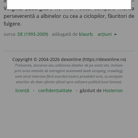
îngăduit să compari cele mai mici cu cele mai mari
–
Vergiliu, „Georgica”, IV, 176. Poetul compară munca
perseverentă a albinelor cu cea a ciclopilor, făuritori de
fulgere.
sursa:
DE (1993-2009)
adăugată de
blaurb.
acțiuni
Copyright © 2004-2026 dexonline (https://dexonline.ro)
Preluarea, stocarea sau utilizarea datelor de pe acest site, inclusiv
prin orice metode de extragere automată (web scraping, crawling),
sunt strict interzise fără acordul nostru prealabil scris, cu excepția
seturilor de date oferite oficial spre utilizare publică (vezi licența).
licență
confidențialitate
găzduit de
Hosterion