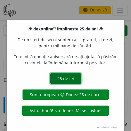
Donează
savings
®
®
🎉 dexonline
împlinește 25 de ani 🎉
caută
clear
search
De un sfert de secol suntem aici, gratuit, zi de zi,
opțiuni
pentru milioane de căutări.
Cu o mică donație aniversară ne-ați ajuta să păstrăm
cuvintele la îndemâna tuturor și pe viitor.
definiții (1)
Definiția cu ID-ul 567747:
Enciclopedice
SI PARVA LICET COMPONERE MAGNIS
(
lat.
)
dacă e
Am donat deja.