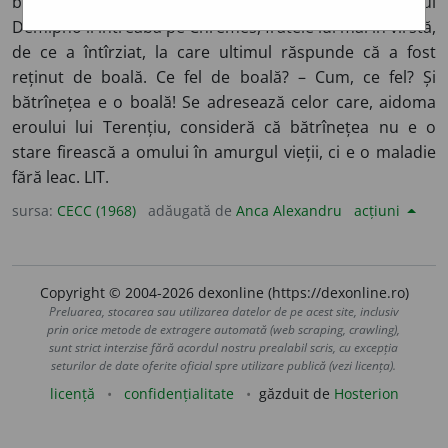
boală”) – Terențiu,
Formio
(act. IV, sc. 1). Personajul
Demipho îl întreabă pe Chremes, fratele lui mai în vîrstă,
de ce a întîrziat, la care ultimul răspunde că a fost
reținut de boală. Ce fel de boală? – Cum, ce fel? Și
bătrînețea e o boală! Se adresează celor care, aidoma
eroului lui Terențiu, consideră că bătrînețea nu e o
stare firească a omului în amurgul vieții, ci e o maladie
fără leac. LIT.
sursa:
CECC (1968)
adăugată de
Anca Alexandru
acțiuni
Copyright © 2004-2026 dexonline (https://dexonline.ro)
Preluarea, stocarea sau utilizarea datelor de pe acest site, inclusiv
prin orice metode de extragere automată (web scraping, crawling),
sunt strict interzise fără acordul nostru prealabil scris, cu excepția
seturilor de date oferite oficial spre utilizare publică (vezi licența).
licență
confidențialitate
găzduit de
Hosterion