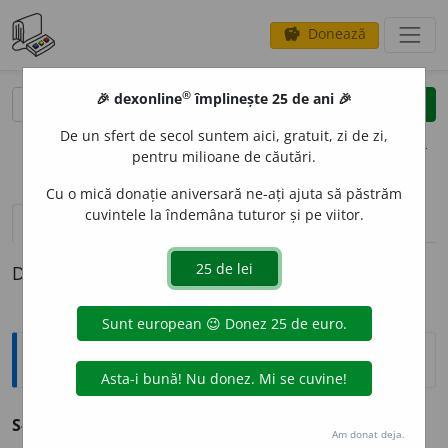
Donează
savings
®
®
🎉 dexonline
împlinește 25 de ani 🎉
caută
clear
search
De un sfert de secol suntem aici, gratuit, zi de zi,
opțiuni
pentru milioane de căutări.
Cu o mică donație aniversară ne-ați ajuta să păstrăm
cuvintele la îndemâna tuturor și pe viitor.
definiții (1)
Definiția cu ID-ul 524871:
Argou
S-A TERMINAT!
aleluia!, amin!, a înțărcat bălaia!
Am donat deja.