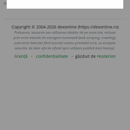
sursa:
Argou (2007)
adăugată de
blaurb.
acțiuni
Copyright © 2004-2026 dexonline (https://dexonline.ro)
Preluarea, stocarea sau utilizarea datelor de pe acest site, inclusiv
prin orice metode de extragere automată (web scraping, crawling),
sunt strict interzise fără acordul nostru prealabil scris, cu excepția
seturilor de date oferite oficial spre utilizare publică (vezi licența).
licență
confidențialitate
găzduit de
Hosterion