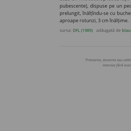
pubescente), dispuse pe un pedu
prelungit, înălțîndu-se cu buchet
aproape rotunzi, 3 cm înălțime.
sursa:
DFL (1989)
adăugată de
blau
Preluarea, stocarea sau utiliz
interzise fără acor