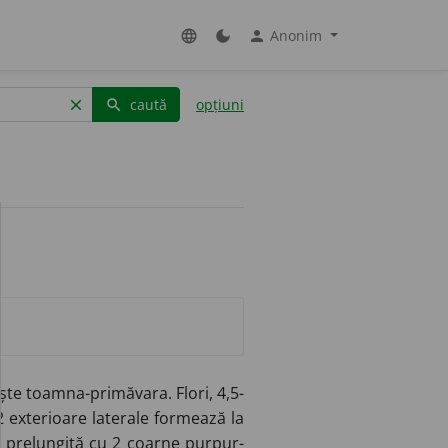
Anonim
language
dark_mode
person
caută
opțiuni
clear
search
rește toamna-primăvara. Flori, 4,5-
 2 exterioare laterale formează la
nă prelungită cu 2 coarne purpur-