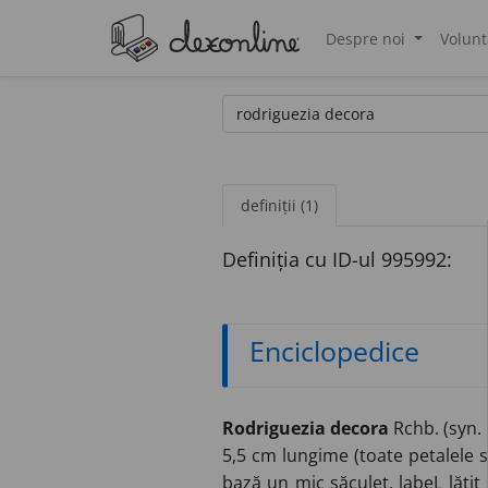
Despre noi
Volunt
®
definiții (1)
Definiția cu ID-ul 995992:
Enciclopedice
Rodriguezia decora
Rchb. (syn.
5,5 cm lungime (toate petalele sî
bază un mic săculeț, labeL lățit