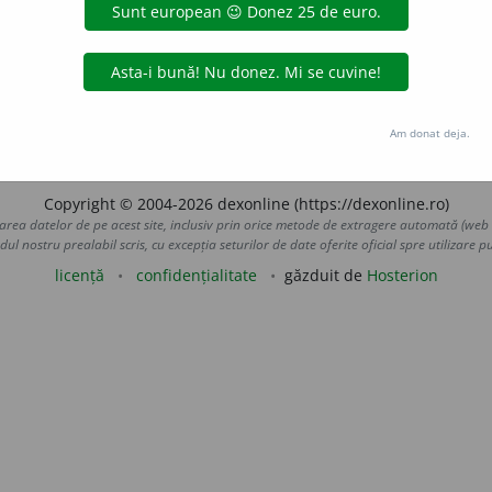
ncul svelt, cca 35 cm lungime. Frunză alungită cu vîrf a
e de rădăcini albe, subțiri. Pseudobulbii așezați la 10 cm dist
rb.
acțiuni
Am donat deja.
Copyright © 2004-2026 dexonline (https://dexonline.ro)
area datelor de pe acest site, inclusiv prin orice metode de extragere automată (web s
dul nostru prealabil scris, cu excepția seturilor de date oferite oficial spre utilizare pub
licență
confidențialitate
găzduit de
Hosterion