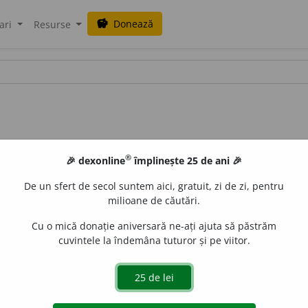
Donează
savings
ari
Resurse
®
🎉 dexonline
împlinește 25 de ani 🎉
De un sfert de secol suntem aici, gratuit, zi de zi, pentru
milioane de căutări.
Cu o mică donație aniversară ne-ați ajuta să păstrăm
cuvintele la îndemâna tuturor și pe viitor.
Burlingtonia decora
Ldl.). Specie originară din Brazilia, înflo
nt alungite cu vîrful ascuțit, albe, cu pete maro-roșii, cele
 spre vîrf, reniform, alb cu 5 lamele maro-roșietice, coloa