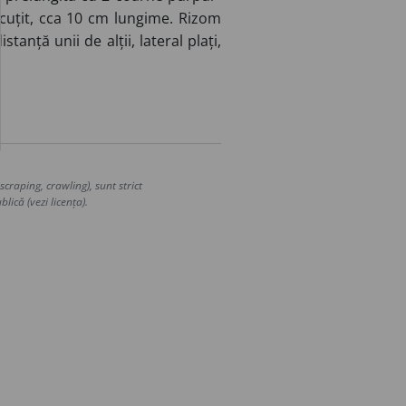
scuțit, cca 10 cm lungime. Rizom
anță unii de alții, lateral plați,
craping, crawling), sunt strict
lică (vezi licența).