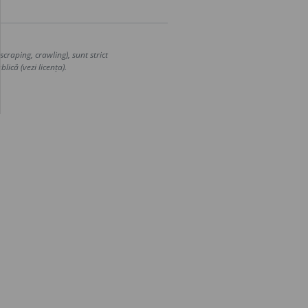
craping, crawling), sunt strict
lică (vezi licența).