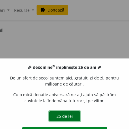
Donează
savings
ari
Resurse
®
🎉 dexonline
împlinește 25 de ani 🎉
De un sfert de secol suntem aici, gratuit, zi de zi, pentru
milioane de căutări.
Cu o mică donație aniversară ne-ați ajuta să păstrăm
cuvintele la îndemâna tuturor și pe viitor.
ERET NIHIL
(
lat.
)
cine nu are a spera nu are de ce despera
– Sen
blaurb.
acțiuni