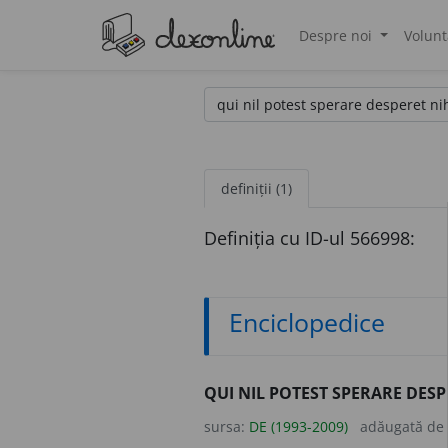
Despre noi
Volunt
®
definiții (1)
Definiția cu ID-ul 566998:
Enciclopedice
QUI NIL POTEST SPERARE DESP
sursa:
DE (1993-2009)
adăugată de