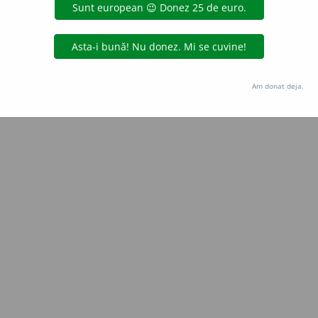
Copyright © 2004-2026 dexonline (https://dexonline.ro)
area datelor de pe acest site, inclusiv prin orice metode de extragere automată (web s
dul nostru prealabil scris, cu excepția seturilor de date oferite oficial spre utilizare pub
Am donat deja.
licență
confidențialitate
găzduit de
Hosterion