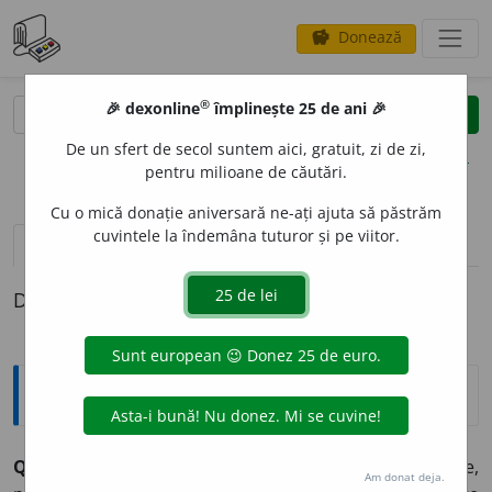
Donează
savings
®
®
🎉 dexonline
împlinește 25 de ani 🎉
caută
clear
search
De un sfert de secol suntem aici, gratuit, zi de zi,
opțiuni
pentru milioane de căutări.
Cu o mică donație aniversară ne-ați ajuta să păstrăm
cuvintele la îndemâna tuturor și pe viitor.
definiții (1)
Definiția cu ID-ul 1331327:
Expresii și citate
Qui bene amat, bene castigat
(lat. Cine iubește bine,
Am donat deja.