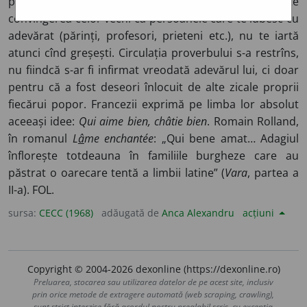
pedepsește bine) – Proverb latin care mărturisește
convingerea celor vechi că persoanele care te iubesc cu
adevărat (părinți, profesori, prieteni etc.), nu te iartă
atunci cînd greșești. Circulația proverbului s-a restrîns,
nu fiindcă s-ar fi infirmat vreodată adevărul lui, ci doar
pentru că a fost deseori înlocuit de alte zicale proprii
fiecărui popor. Francezii exprimă pe limba lor absolut
aceeași idee:
Qui aime bien, châtie bien
. Romain Rolland,
în romanul
L
â
me enchantée
: „Qui bene amat… Adagiul
înflorește totdeauna în familiile burgheze care au
păstrat o oarecare tentă a limbii latine” (
Vara
, partea a
II-a). FOL.
sursa:
CECC (1968)
adăugată de
Anca Alexandru
acțiuni
Copyright © 2004-2026 dexonline (https://dexonline.ro)
Preluarea, stocarea sau utilizarea datelor de pe acest site, inclusiv
prin orice metode de extragere automată (web scraping, crawling),
sunt strict interzise fără acordul nostru prealabil scris, cu excepția