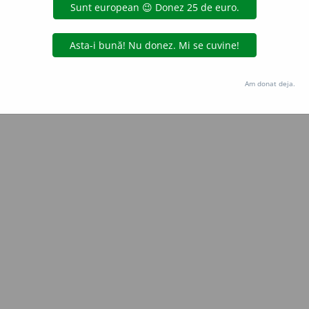
Copyright © 2004-2026 dexonline (https://dexonline.ro)
area datelor de pe acest site, inclusiv prin orice metode de extragere automată (web s
dul nostru prealabil scris, cu excepția seturilor de date oferite oficial spre utilizare pub
Am donat deja.
licență
confidențialitate
găzduit de
Hosterion