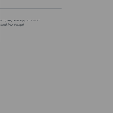
craping, crawling), sunt strict
lică (vezi licența).