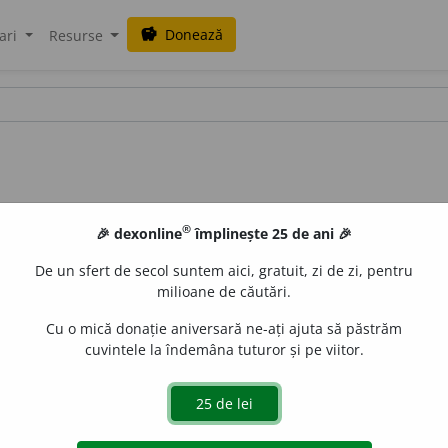
Donează
savings
ari
Resurse
®
🎉 dexonline
împlinește 25 de ani 🎉
De un sfert de secol suntem aici, gratuit, zi de zi, pentru
milioane de căutări.
Cu o mică donație aniversară ne-ați ajuta să păstrăm
cuvintele la îndemâna tuturor și pe viitor.
e
siveco
acțiuni