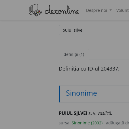
Despre noi
Volunt
®
definiții (1)
Definiția cu ID-ul 204337:
Sinonime
PUIUL S
I
LVEI
s. v.
vasilcă.
sursa:
Sinonime (2002)
adăugată d