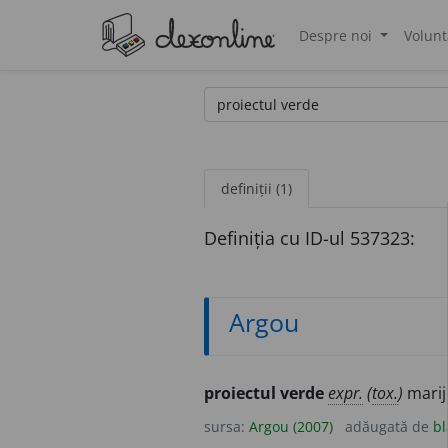
Despre noi
Volunt
®
definiții (1)
Definiția cu ID-ul 537323:
Argou
proiectul verde
expr.
(
tox.
)
marij
sursa:
Argou (2007)
adăugată de
bl