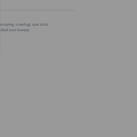
craping, crawling), sunt strict
lică (vezi licența).