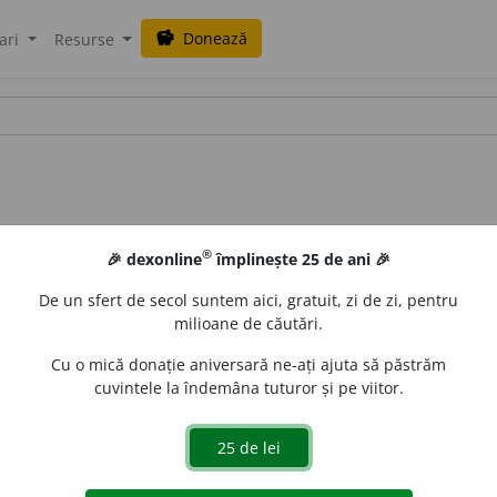
Donează
savings
ari
Resurse
®
🎉 dexonline
împlinește 25 de ani 🎉
De un sfert de secol suntem aici, gratuit, zi de zi, pentru
milioane de căutări.
Cu o mică donație aniversară ne-ați ajuta să păstrăm
cuvintele la îndemâna tuturor și pe viitor.
uana.
aurb.
acțiuni