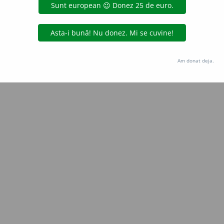
Copyright © 2004-2026 dexonline (https://dexonline.ro)
area datelor de pe acest site, inclusiv prin orice metode de extragere automată (web s
dul nostru prealabil scris, cu excepția seturilor de date oferite oficial spre utilizare pub
Am donat deja.
licență
confidențialitate
găzduit de
Hosterion