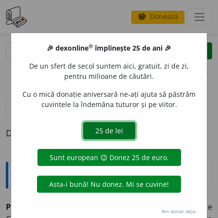
Donează
savings
®
®
🎉 dexonline
împlinește 25 de ani 🎉
caută
clear
search
De un sfert de secol suntem aici, gratuit, zi de zi,
opțiuni
pentru milioane de căutări.
Cu o mică donație aniversară ne-ați ajuta să păstrăm
cuvintele la îndemâna tuturor și pe viitor.
definiții (1)
Definiția cu ID-ul 700458:
Enciclopedice
POZA RICA DE HIDALGO,
oraș în E Mexicului, la NE de
Am donat deja.