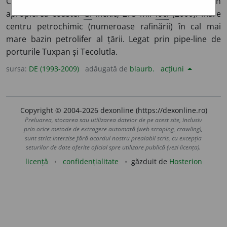
Ciudad de Mexico și la 193 km S de Tampico, în
apropierea coastei
G.
Mexic; 275 mii
loc.
(2000). Mare
centru petrochimic (numeroase rafinării) în cal mai
mare bazin petrolifer al țării. Legat prin pipe-line de
porturile Tuxpan și Tecolutla.
sursa:
DE (1993-2009)
adăugată de
blaurb.
acțiuni
Copyright © 2004-2026 dexonline (https://dexonline.ro)
Preluarea, stocarea sau utilizarea datelor de pe acest site, inclusiv
prin orice metode de extragere automată (web scraping, crawling),
sunt strict interzise fără acordul nostru prealabil scris, cu excepția
seturilor de date oferite oficial spre utilizare publică (vezi licența).
licență
confidențialitate
găzduit de
Hosterion