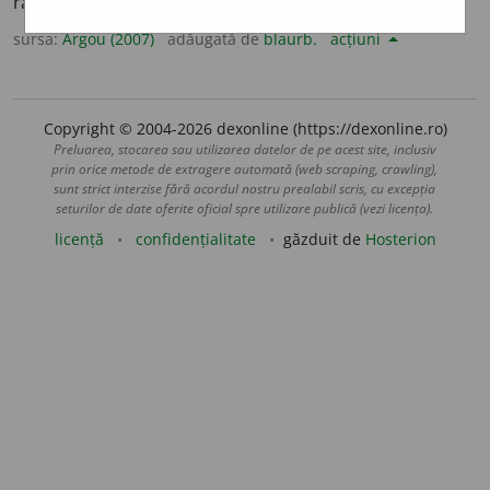
rătăcite.
sursa:
Argou (2007)
adăugată de
blaurb.
acțiuni
Copyright © 2004-2026 dexonline (https://dexonline.ro)
Preluarea, stocarea sau utilizarea datelor de pe acest site, inclusiv
prin orice metode de extragere automată (web scraping, crawling),
sunt strict interzise fără acordul nostru prealabil scris, cu excepția
seturilor de date oferite oficial spre utilizare publică (vezi licența).
licență
confidențialitate
găzduit de
Hosterion