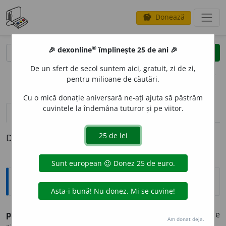
Donează
savings
®
®
🎉 dexonline
împlinește 25 de ani 🎉
caută
clear
search
De un sfert de secol suntem aici, gratuit, zi de zi,
opțiuni
pentru milioane de căutări.
Cu o mică donație aniversară ne-ați ajuta să păstrăm
cuvintele la îndemâna tuturor și pe viitor.
definiții (1)
Definiția cu ID-ul 536811:
Argou
plecat cu sorcova / de-acasă
expr.
nebun, cu mințile
Am donat deja.